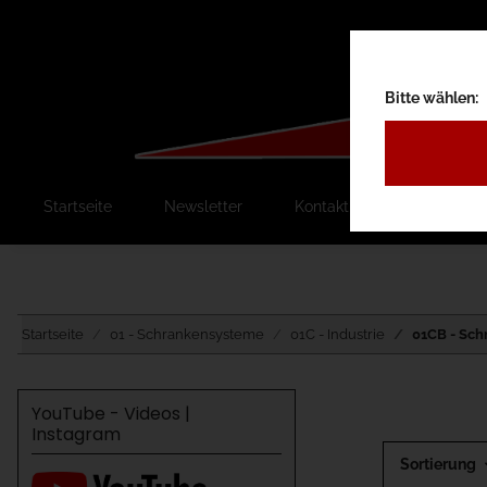
Bitte wählen:
Startseite
Newsletter
Kontakt
Ausschreib
Startseite
01 - Schrankensysteme
01C - Industrie
01CB - Sc
YouTube - Videos |
Instagram
Sortierung