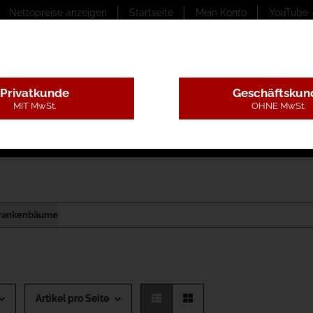
Nettopreise anzeigen
Startseite
Mein Konto
YouTube 
Privatkunde
Geschäftskun
MIT MwSt.
OHNE MwSt.
ungstexte
Montageleistungen
Begutachtung
B
hrankenbäume
Artikel pro Seite