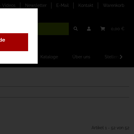
- Videos
Newsletter
E-Mail
Kontakt
Warenkorb
0,00 €
de
ilder-Galerien
Kataloge
Über uns
Stellenangebo
Artikel 1 - 52 von 52