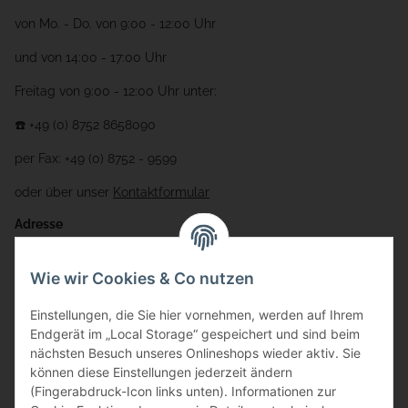
von Mo. - Do. von 9:00 - 12:00 Uhr
und von 14:00 - 17:00 Uhr
Freitag von 9:00 - 12:00 Uhr unter:
☎️ +49 (0) 8752 8658090
per Fax: +49 (0) 8752 - 9599
oder über unser
Kontaktformular
Adresse
Bauer-Systemtechnik GmbH
Wie wir Cookies & Co nutzen
Gewerbering 17
Einstellungen, die Sie hier vornehmen, werden auf Ihrem
84072 Au i.d. Hallertau
Endgerät im „Local Storage“ gespeichert und sind beim
nächsten Besuch unseres Onlineshops wieder aktiv. Sie
info@bauer-tore.de
können diese Einstellungen jederzeit ändern
(Fingerabdruck-Icon links unten). Informationen zur