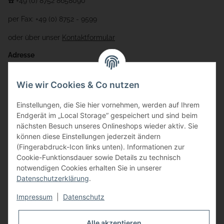
☎️ +49 (0) 8752 8658090
per Fax: +49 (0) 8752 - 9599
oder über unser
Kontaktformular
Adresse
Bauer-Systemtechnik GmbH
Wie wir Cookies & Co nutzen
Gewerbering 17
Einstellungen, die Sie hier vornehmen, werden auf Ihrem
84072 Au i.d. Hallertau
Endgerät im „Local Storage“ gespeichert und sind beim
nächsten Besuch unseres Onlineshops wieder aktiv. Sie
info@bauer-tore.de
können diese Einstellungen jederzeit ändern
(Fingerabdruck-Icon links unten). Informationen zur
Cookie-Funktionsdauer sowie Details zu technisch
notwendigen Cookies erhalten Sie in unserer
Datenschutzerklärung
.
Impressum
|
Datenschutz
Vertrag widerrufen
Alle akzeptieren