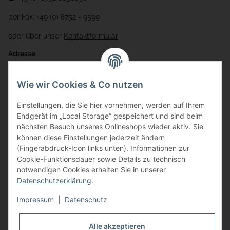
per Fax: +49 (0) 8752 - 9599
oder über unser
Kontaktformular
Adresse
Bauer-Systemtechnik GmbH
Wie wir Cookies & Co nutzen
Gewerbering 17
Einstellungen, die Sie hier vornehmen, werden auf Ihrem
84072 Au i.d. Hallertau
Endgerät im „Local Storage“ gespeichert und sind beim
nächsten Besuch unseres Onlineshops wieder aktiv. Sie
info@bauer-tore.de
können diese Einstellungen jederzeit ändern
(Fingerabdruck-Icon links unten). Informationen zur
Cookie-Funktionsdauer sowie Details zu technisch
notwendigen Cookies erhalten Sie in unserer
Datenschutzerklärung
.
Impressum
|
Datenschutz
Vertrag widerrufen
Alle akzeptieren