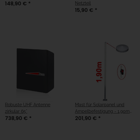
148,90 €
*
Netzteil
15,90 €
*
Robuste UHF Antenne
Mast für Solarpanel und
zirkular 65°
Ampelbefestigung - 1,90m
738,90 €
*
201,90 €
*
"Standard"