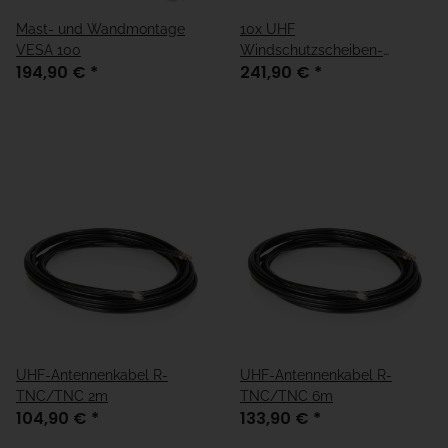
Mast- und Wandmontage
10x UHF
VESA 100
Windschutzscheiben-
194,90 €
*
241,90 €
*
Transponder selbstklebend
UHF-Antennenkabel R-
UHF-Antennenkabel R-
TNC/TNC 2m
TNC/TNC 6m
104,90 €
*
133,90 €
*