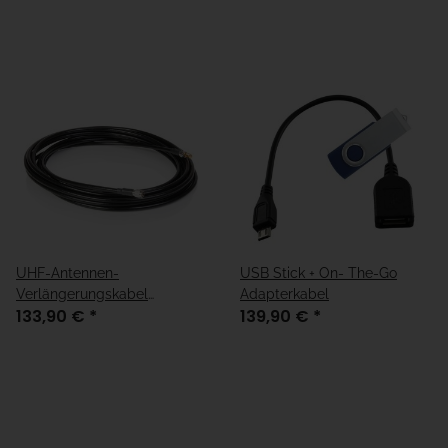
UHF-Antennen-
USB Stick + On- The-Go
Verlängerungskabel
Adapterkabel
133,90 €
*
139,90 €
*
TNC/TNC 6m