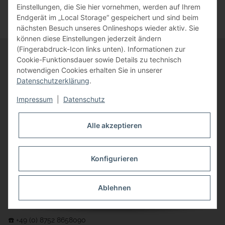
Einstellungen, die Sie hier vornehmen, werden auf Ihrem
Endgerät im „Local Storage“ gespeichert und sind beim
nächsten Besuch unseres Onlineshops wieder aktiv. Sie
können diese Einstellungen jederzeit ändern
(Fingerabdruck-Icon links unten). Informationen zur
Cookie-Funktionsdauer sowie Details zu technisch
notwendigen Cookies erhalten Sie in unserer
Informationen
Datenschutzerklärung
.
Impressum
|
Datenschutz
Gesetzliche Informationen
Alle akzeptieren
Kontakt
Sie erreichen uns
Konfigurieren
von Mo. - Do. von 9:00 - 12:00 Uhr
und von 14:00 - 17:00 Uhr
Ablehnen
Freitag von 9:00 - 12:00 Uhr unter:
☎️ +49 (0) 8752 8658090