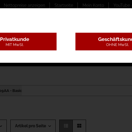
Nettopreise anzeigen
Startseite
Mein Konto
YouTube 
Privatkunde
Geschäftskun
MIT MwSt.
OHNE MwSt.
ungstexte
Montageleistungen
Begutachtung
B
09AA - Basic
Artikel pro Seite