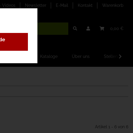
- Videos
Newsletter
E-Mail
Kontakt
Warenkorb
0,00 €
de
ilder-Galerien
Kataloge
Über uns
Stellenangebo
Artikel 1 - 6 von 6