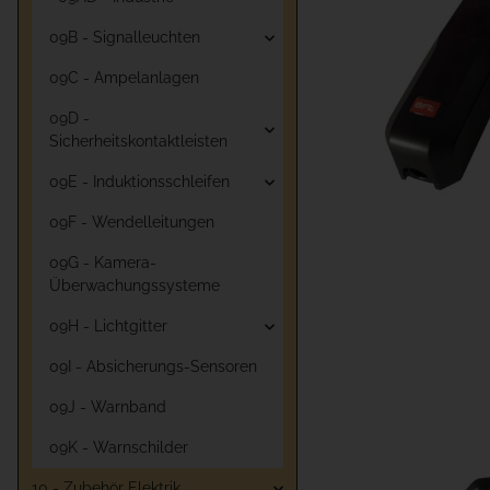
09B - Signalleuchten
09C - Ampelanlagen
09D -
Sicherheitskontaktleisten
09E - Induktionsschleifen
09F - Wendelleitungen
09G - Kamera-
Überwachungssysteme
09H - Lichtgitter
09I - Absicherungs-Sensoren
09J - Warnband
09K - Warnschilder
10 - Zubehör Elektrik