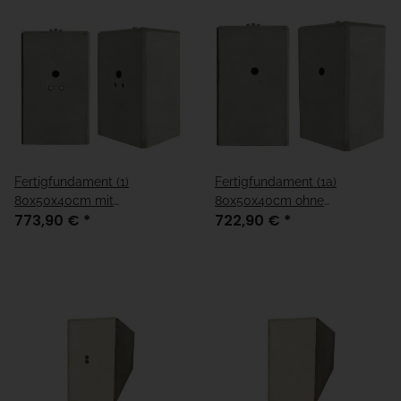
Fertigfundament (1)
Fertigfundament (1a)
80x50x40cm mit
80x50x40cm ohne
773,90 €
*
722,90 €
*
Kabelleerrohre
Kabelleerrohre