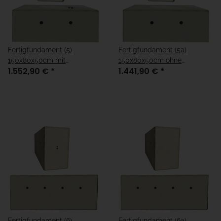
Fertigfundament (5)
Fertigfundament (5a)
150x80x50cm mit
150x80x50cm ohne
1.552,90 €
*
1.441,90 €
*
Kabelleerrohre
Kabelleerrohre
Fertigfundament (6)
Fertigfundament (6a)