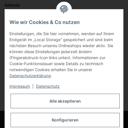
Adresse
Bauer-Systemtechnik GmbH
Wie wir Cookies & Co nutzen
Gewerbering 17
Einstellungen, die Sie hier vornehmen, werden auf Ihrem
84072 Au i.d. Hallertau
Endgerät im „Local Storage“ gespeichert und sind beim
nächsten Besuch unseres Onlineshops wieder aktiv. Sie
info@bauer-tore.de
können diese Einstellungen jederzeit ändern
(Fingerabdruck-Icon links unten). Informationen zur
Cookie-Funktionsdauer sowie Details zu technisch
notwendigen Cookies erhalten Sie in unserer
Datenschutzerklärung
.
Impressum
|
Datenschutz
Vertrag widerrufen
Alle akzeptieren
* Alle Preise inkl. gesetzlicher USt., zzgl.
Versand
© Bauer-Systemtechnik GmbH - Technische Änderungen und Irrtümer
Konfigurieren
vorbehalten