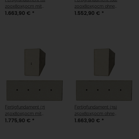
200x80x50cm mit
200x80x50cm ohne
1.663,90 €
*
1.552,90 €
*
Kabelleerrohre
Kabelleerrohre
Fertigfundament (7)
Fertigfundament (7a)
250x80x50cm mit
250x80x50cm ohne
1.775,90 €
*
1.663,90 €
*
Kabelleerrohre
Kabelleerrohre