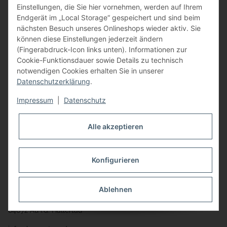
Einstellungen, die Sie hier vornehmen, werden auf Ihrem
Kontakt
Endgerät im „Local Storage“ gespeichert und sind beim
Sie erreichen uns
nächsten Besuch unseres Onlineshops wieder aktiv. Sie
können diese Einstellungen jederzeit ändern
von Mo. - Do. von 9:00 - 12:00 Uhr
(Fingerabdruck-Icon links unten). Informationen zur
Cookie-Funktionsdauer sowie Details zu technisch
und von 14:00 - 17:00 Uhr
notwendigen Cookies erhalten Sie in unserer
Datenschutzerklärung
.
Freitag von 9:00 - 12:00 Uhr unter:
Impressum
|
Datenschutz
☎️ +49 (0) 8752 8658090
per Fax: +49 (0) 8752 - 9599
Alle akzeptieren
oder über unser
Kontaktformular
Adresse
Konfigurieren
Bauer-Systemtechnik GmbH
Ablehnen
Gewerbering 17
84072 Au i.d. Hallertau