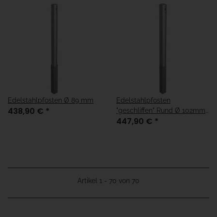
Edelstahlpfosten Ø 89 mm
Edelstahlpfosten
438,90 €
*
"geschliffen" Rund Ø 102mm,
447,90 €
*
Überflur 900mm
Artikel 1 - 70 von 70