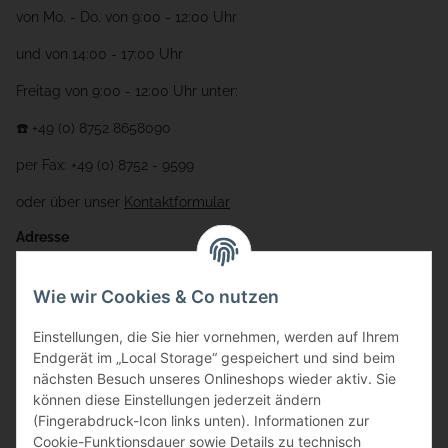
von Mo. - Do. von 9:00 - 12:00 Uhr
und von 14:00 - 17:00 Uhr
Freitag von 9:00 - 12:00 Uhr unter:
☎️ +49 (0) 8752 8658090
per Fax: +49 (0) 8752 - 9599
oder über unser
Kontaktformular
Adresse
Bauer-Systemtechnik GmbH
Wie wir Cookies & Co nutzen
Gewerbering 17
Einstellungen, die Sie hier vornehmen, werden auf Ihrem
84072 Au i.d. Hallertau
Endgerät im „Local Storage“ gespeichert und sind beim
nächsten Besuch unseres Onlineshops wieder aktiv. Sie
info@bauer-tore.de
können diese Einstellungen jederzeit ändern
(Fingerabdruck-Icon links unten). Informationen zur
Cookie-Funktionsdauer sowie Details zu technisch