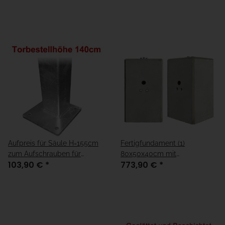
unter fertiger Boden"
unter fertiger Boden"
Aufpreis für Säule H=155cm
Fertigfundament (1)
zum Aufschrauben für
80x50x40cm mit
103,90 €
*
773,90 €
*
Fundamenthöhe = "15cm
Kabelleerrohre
unter fertiger Boden"