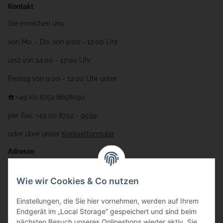
Kontakt
Sie erreichen uns
von Mo. - Do. von 9:00 - 12:00 Uhr
und von 14:00 - 17:00 Uhr
Freitag von 9:00 - 12:00 Uhr unter:
☎️ +49 (0) 8752 8658090
per Fax: +49 (0) 8752 - 9599
oder über unser
Kontaktformular
Adresse
Bauer-Systemtechnik GmbH
Wie wir Cookies & Co nutzen
Gewerbering 17
Einstellungen, die Sie hier vornehmen, werden auf Ihrem
84072 Au i.d. Hallertau
Endgerät im „Local Storage“ gespeichert und sind beim
nächsten Besuch unseres Onlineshops wieder aktiv. Sie