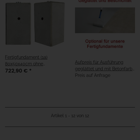
Fertigfundament (1a)
Aufpreis für Ausführung
80x50x40cm ohne
geglättet und mit Betonfarbe
722,90 €
*
Kabelleerrohre
beschichtet - verschiedene
Preis auf Anfrage
Ausführungen
Artikel 1 - 12 von 12