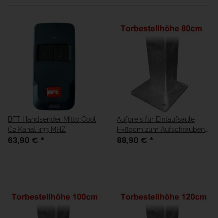
BFT Handsender Mitto Cool
Aufpreis für Einlaufsäule
C2 Kanal 433 MHZ
H=80cm zum Aufschrauben
63,90 €
*
88,90 €
*
für Fundamenthöhe =
"fertiger Boden"