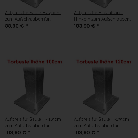
Aufpreis für Säule H=140cm
Aufpreis für Einlaufsäule
zum Aufschrauben für
H=95cm zum Aufschrauben
88,90 €
*
103,90 €
*
Fundamenthöhe = "fertiger
für Fundamenthöhe = "15cm
Boden"
unter fertiger Boden"
Aufpreis für Säule H= 115cm
Aufpreis für Säule H=135cm
zum Aufschrauben für
zum Aufschrauben für
103,90 €
*
103,90 €
*
Fundamenthöhe = "15cm
Fundamenthöhe = "15cm