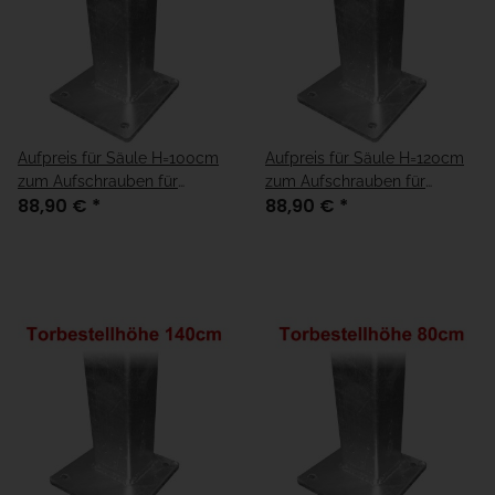
Aufpreis für Säule H=100cm
Aufpreis für Säule H=120cm
zum Aufschrauben für
zum Aufschrauben für
88,90 €
*
88,90 €
*
Fundamenthöhe = "fertiger
Fundamenthöhe = "fertiger
Boden"
Boden"