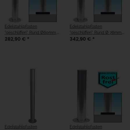
Edelstahlpfosten
Edelstahlpfosten
"geschliffen", Rund Ø60mm,
"geschliffen", Rund Ø 76mm,
282,90 €
*
342,90 €
*
Überflur 900mm
Überflur 900mm
Edelstahlpfosten
Edelstahlpfosten