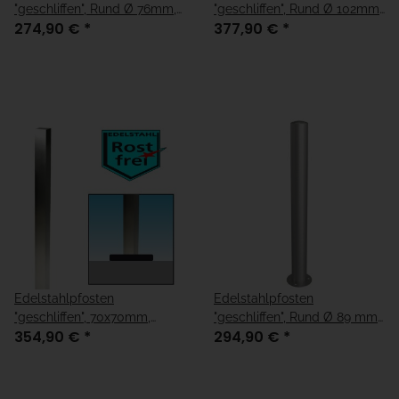
"geschliffen", Rund Ø 76mm,
"geschliffen", Rund Ø 102mm,
274,90 €
*
377,90 €
*
Überflur 900mm
Überflur 900mm
Edelstahlpfosten
Edelstahlpfosten
"geschliffen", 70x70mm,
"geschliffen", Rund Ø 89 mm,
354,90 €
*
294,90 €
*
Überflur 900mm
Überflur 900 mm