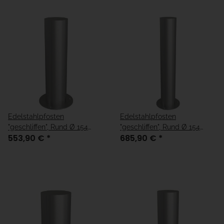
Edelstahlpfosten
Edelstahlpfosten
"geschliffen", Rund Ø 154
"geschliffen", Rund Ø 154
553,90 €
*
685,90 €
*
mm, Länge 600 mm
mm, Länge 900 mm