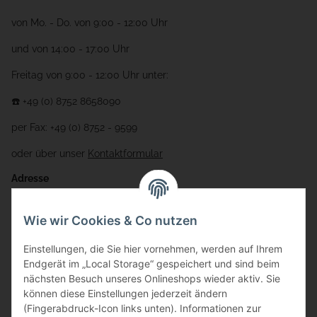
von Mo. - Do. von 9:00 - 12:00 Uhr
und von 14:00 - 17:00 Uhr
Freitag von 9:00 - 12:00 Uhr unter:
☎️ +49 (0) 8752 8658090
per Fax: +49 (0) 8752 - 9599
oder über unser
Kontaktformular
Adresse
Bauer-Systemtechnik GmbH
Wie wir Cookies & Co nutzen
Gewerbering 17
Einstellungen, die Sie hier vornehmen, werden auf Ihrem
84072 Au i.d. Hallertau
Endgerät im „Local Storage“ gespeichert und sind beim
nächsten Besuch unseres Onlineshops wieder aktiv. Sie
info@bauer-tore.de
können diese Einstellungen jederzeit ändern
(Fingerabdruck-Icon links unten). Informationen zur