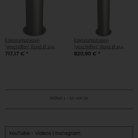
Edelstahlpfosten
Edelstahlpfosten
"geschliffen", Rund Ø 154
"geschliffen", Rund Ø 154
717,17 €
*
820,90 €
*
mm, Länge 600 mm
mm, Länge 900 mm
Artikel 1 - 10 von 10
YouTube - Videos | Instagram