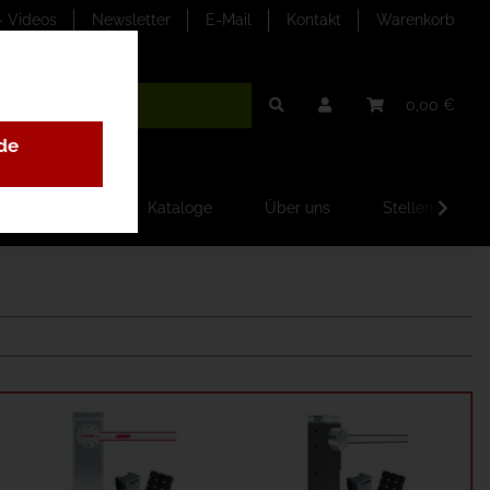
- Videos
Newsletter
E-Mail
Kontakt
Warenkorb
0,00 €
de
ilder-Galerien
Kataloge
Über uns
Stellenangebo