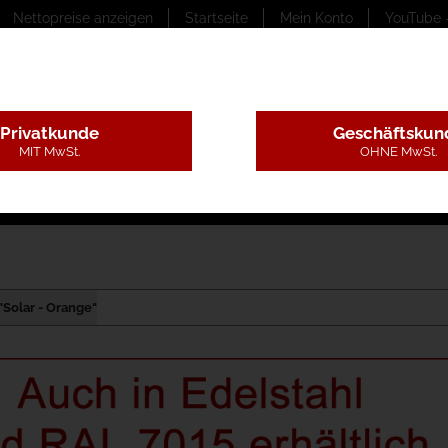
Nettopreise anzeigen
Startseite
Mein Konto
YouTube 
Privatkunde
Geschäftskun
MIT MwSt.
OHNE MwSt.
ungstexte
Montageleistungen
Begutachtung
B
 "Solar - Orange"