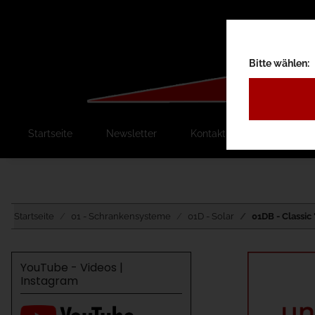
Bitte wählen:
Startseite
Newsletter
Kontakt
Ausschreib
Startseite
01 - Schrankensysteme
01D - Solar
01DB - Classic
YouTube - Videos |
Instagram