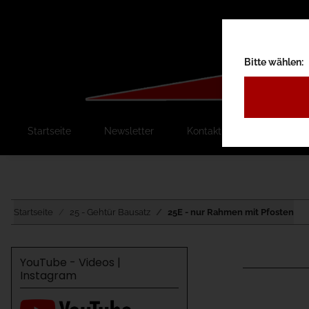
Bitte wählen:
Startseite
Newsletter
Kontakt
Ausschreib
Startseite
25 - Gehtür Bausatz
25E - nur Rahmen mit Pfosten
YouTube - Videos |
Instagram