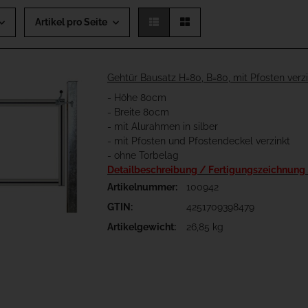
Artikel pro Seite
Gehtür Bausatz H=80, B=80, mit Pfosten verz
- Höhe 80cm
- Breite 80cm
- mit Alurahmen in silber
- mit Pfosten und Pfostendeckel verzinkt
- ohne Torbelag
Detailbeschreibung / Fertigungszeichnung
Artikelnummer:
100942
GTIN:
4251709398479
Artikelgewicht:
26,85 kg