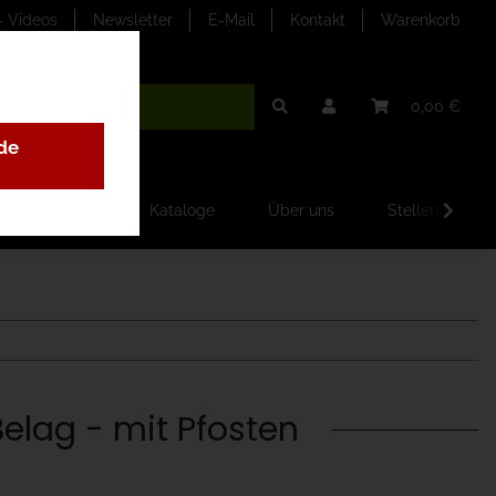
- Videos
Newsletter
E-Mail
Kontakt
Warenkorb
0,00 €
de
ilder-Galerien
Kataloge
Über uns
Stellenangebo
elag - mit Pfosten