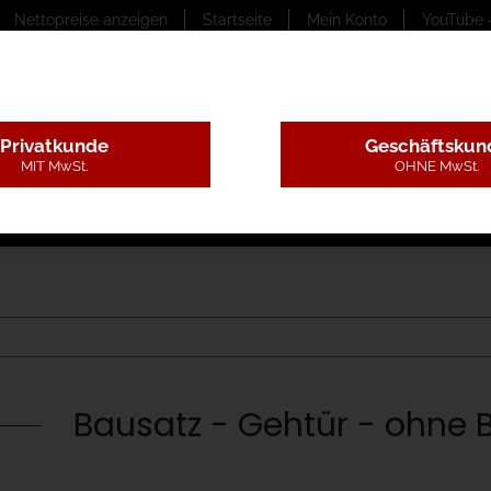
Nettopreise anzeigen
Startseite
Mein Konto
YouTube 
Privatkunde
Geschäftskun
MIT MwSt.
OHNE MwSt.
ungstexte
Montageleistungen
Begutachtung
B
Bausatz - Gehtür - ohne B