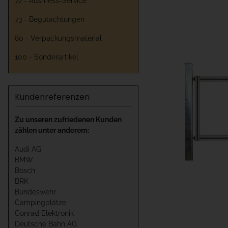
72 - Ausmess-Service
73 - Begutachtungen
80 - Verpackungsmaterial
100 - Sonderartikel
Kundenreferenzen
Zu unseren zufriedenen Kunden
zählen unter anderem:
Audi AG
BMW
Bosch
BRK
Bundeswehr
Campingplätze
Conrad Elektronik
Deutsche Bahn AG