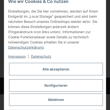
Wie wir Cookies & Co nutzen
Gewerbering 17
Einstellungen, die Sie hier vornehmen, werden auf Ihrem
84072 Au i.d. Hallertau
Endgerät im „Local Storage“ gespeichert und sind beim
nächsten Besuch unseres Onlineshops wieder aktiv. Sie
info@bauer-tore.de
können diese Einstellungen jederzeit ändern
(Fingerabdruck-Icon links unten). Informationen zur
Cookie-Funktionsdauer sowie Details zu technisch
notwendigen Cookies erhalten Sie in unserer
Datenschutzerklärung
.
Impressum
|
Datenschutz
Vertrag widerrufen
Alle akzeptieren
* Alle Preise inkl. gesetzlicher USt., zzgl.
Versand
© Bauer-Systemtechnik GmbH - Technische Änderungen und Irrtümer
Konfigurieren
vorbehalten
Ablehnen