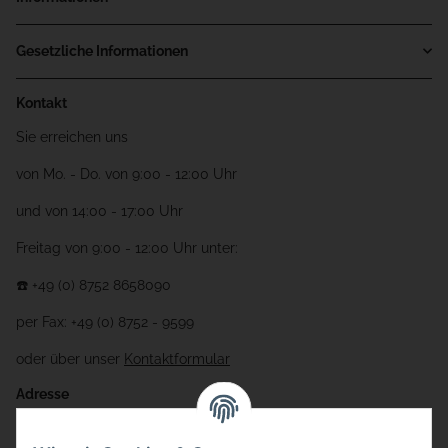
Gesetzliche Informationen
Kontakt
Sie erreichen uns
von Mo. - Do. von 9:00 - 12:00 Uhr
und von 14:00 - 17:00 Uhr
Freitag von 9:00 - 12:00 Uhr unter:
☎️ +49 (0) 8752 8658090
per Fax: +49 (0) 8752 - 9599
oder über unser
Kontaktformular
Adresse
Bauer-Systemtechnik GmbH