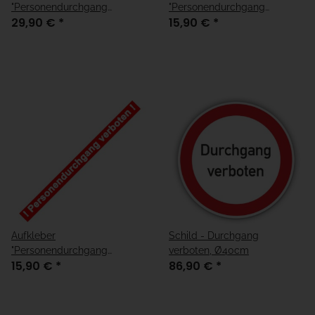
"Personendurchgang
"Personendurchgang
29,90 €
*
15,90 €
*
verboten" Rund Ø 20cm
verboten" Rund Ø 15cm
Aufkleber
Schild - Durchgang
"Personendurchgang
verboten, Ø40cm
15,90 €
*
86,90 €
*
verboten" 3x40cm