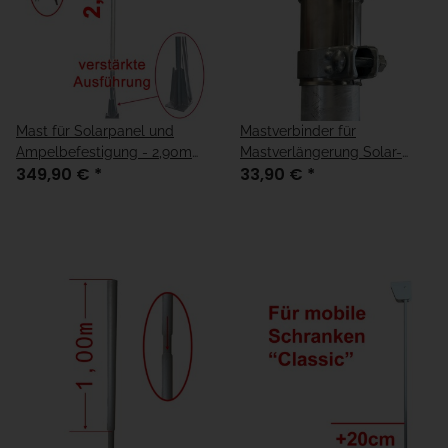
Mast für Solarpanel und
Mastverbinder für
Ampelbefestigung - 2,90m
Mastverlängerung Solar-
349,90 €
*
33,90 €
*
"verstärkte Ausführung"
Ampelmast