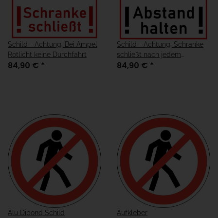
Schild - Achtung, Bei Ampel
Schild - Achtung, Schranke
Rotlicht keine Durchfahrt
schließt nach jedem
84,90 €
*
84,90 €
*
Fahrzeug
Alu Dibond Schild
Aufkleber