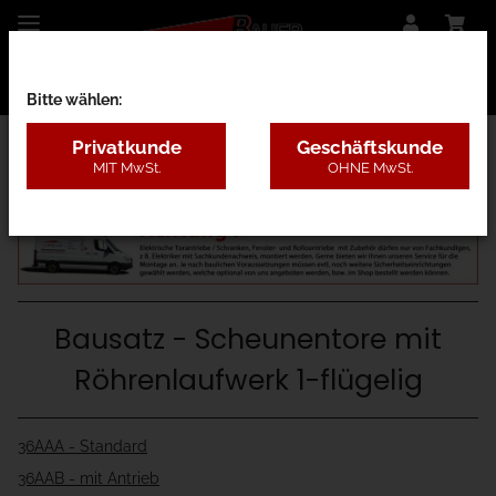
Bitte wählen:
Privatkunde
Geschäftskunde
MIT MwSt.
OHNE MwSt.
36A - mit Röhrenlaufwerk
Bausatz - Scheunentore mit
Röhrenlaufwerk 1-flügelig
36AAA - Standard
36AAB - mit Antrieb