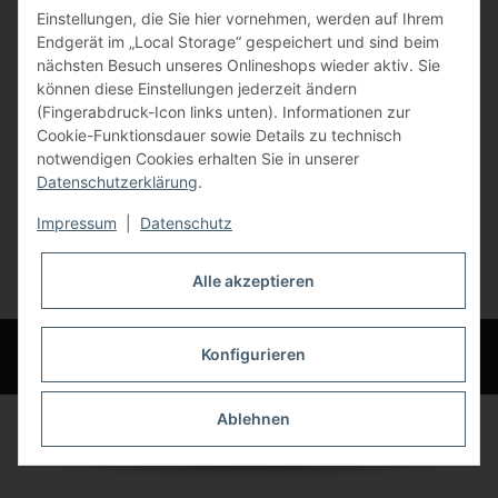
Einstellungen, die Sie hier vornehmen, werden auf Ihrem
84072 Au i.d. Hallertau
Endgerät im „Local Storage“ gespeichert und sind beim
nächsten Besuch unseres Onlineshops wieder aktiv. Sie
info@bauer-tore.de
können diese Einstellungen jederzeit ändern
(Fingerabdruck-Icon links unten). Informationen zur
Cookie-Funktionsdauer sowie Details zu technisch
notwendigen Cookies erhalten Sie in unserer
Datenschutzerklärung
.
Impressum
|
Datenschutz
Vertrag widerrufen
Alle akzeptieren
* Alle Preise inkl. gesetzlicher USt., zzgl.
Versand
© Bauer-Systemtechnik GmbH - Technische Änderungen und Irrtümer
Konfigurieren
vorbehalten
Ablehnen