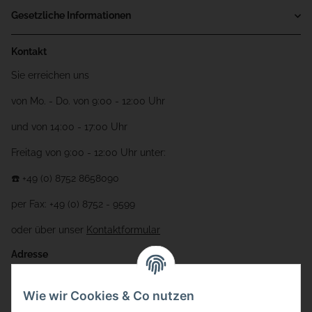
Gesetzliche Informationen
Kontakt
Sie erreichen uns
von Mo. - Do. von 9:00 - 12:00 Uhr
und von 14:00 - 17:00 Uhr
Freitag von 9:00 - 12:00 Uhr unter:
☎️ +49 (0) 8752 8658090
per Fax: +49 (0) 8752 - 9599
oder über unser
Kontaktformular
Adresse
Bauer-Systemtechnik GmbH
Wie wir Cookies & Co nutzen
Gewerbering 17