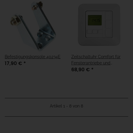
Befestigungskonsole 40234E
Zeitschaltuhr Comfort für
17,90 €
*
Fensterantriebe und
68,90 €
*
Rohrmotoren
Artikel 1 - 8 von 8