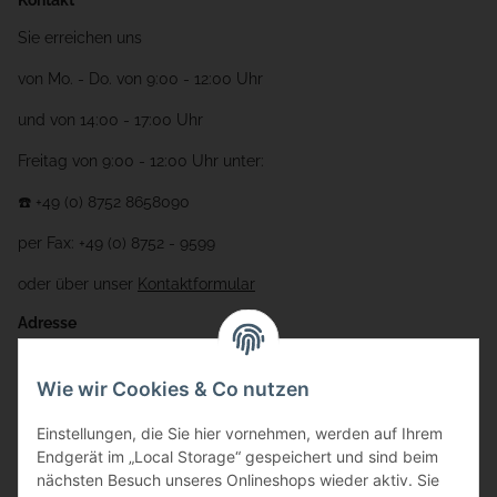
Sie erreichen uns
von Mo. - Do. von 9:00 - 12:00 Uhr
und von 14:00 - 17:00 Uhr
Freitag von 9:00 - 12:00 Uhr unter:
☎️ +49 (0) 8752 8658090
per Fax: +49 (0) 8752 - 9599
oder über unser
Kontaktformular
Adresse
Bauer-Systemtechnik GmbH
Wie wir Cookies & Co nutzen
Gewerbering 17
Einstellungen, die Sie hier vornehmen, werden auf Ihrem
84072 Au i.d. Hallertau
Endgerät im „Local Storage“ gespeichert und sind beim
nächsten Besuch unseres Onlineshops wieder aktiv. Sie
info@bauer-tore.de