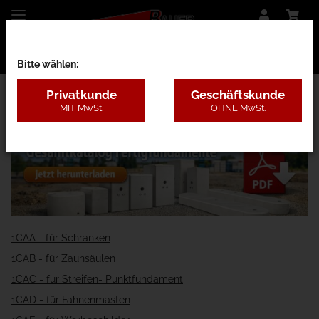
Bitte wählen:
Privatkunde
Geschäftskunde
MIT MwSt.
OHNE MwSt.
1C - Fertigfundamente
1CAA - für Schranken
1CAB - für Zaunsäulen
1CAC - für Streifen- Punktfundament
1CAD - für Fahnenmasten