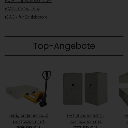
1CAE - für Werbeschilder
1CAF - für Wallbox
1CAG - für Schiebetore
Top-Angebote
Fertigfundament (4b)
Fertigfundament (1)
Fe
110x75x20cm mit
80x50x40cm mit
996,90 €
*
773,90 €
*
Kabelleerrohre,
Kabelleerrohre