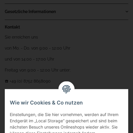
Gesetzliche Informationen
Kontakt
Sie erreichen uns
von Mo. - Do. von 9:00 - 12:00 Uhr
und von 14:00 - 17:00 Uhr
Freitag von 9:00 - 12:00 Uhr unter:
☎️ +49 (0) 8752 8658090
per Fax: +49 (0) 8752 - 9599
Wie wir Cookies & Co nutzen
oder über unser
Kontaktformular
Adresse
Einstellungen, die Sie hier vornehmen, werden auf Ihrem
Endgerät im „Local Storage“ gespeichert und sind beim
Bauer-Systemtechnik GmbH
nächsten Besuch unseres Onlineshops wieder aktiv. Sie