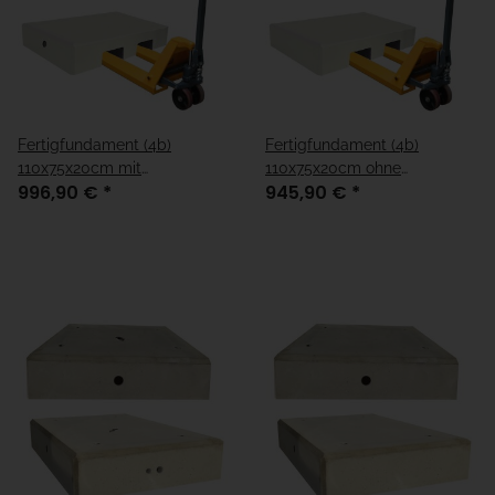
Fertigfundament (4b)
Fertigfundament (4b)
110x75x20cm mit
110x75x20cm ohne
996,90 €
*
945,90 €
*
Kabelleerrohre,
Kabelleerrohre,
Hubwagentransport
Hubwagentransport