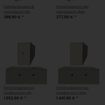
Fertigfundament (8)
Fertigfundament (8a)
50x50x20cm mit
50x50x20cm ohne
388,90 €
*
277,90 €
*
Kabelleerrohre
Kabelleerrohre
Fertigfundament (5)
Fertigfundament (5a)
150x80x50cm mit
150x80x50cm ohne
1.552,90 €
*
1.441,90 €
*
Kabelleerrohre
Kabelleerrohre