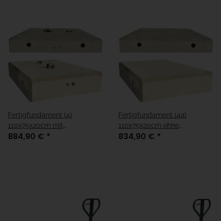
Fertigfundament (4)
Fertigfundament (4a)
110x75x20cm mit
110x75x20cm ohne
884,90 €
*
834,90 €
*
Kabelleerrohre
Kabelleerrohre