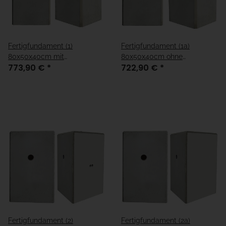
Fertigfundament (1)
Fertigfundament (1a)
80x50x40cm mit
80x50x40cm ohne
773,90 €
*
722,90 €
*
Kabelleerrohre
Kabelleerrohre
Fertigfundament (2)
Fertigfundament (2a)