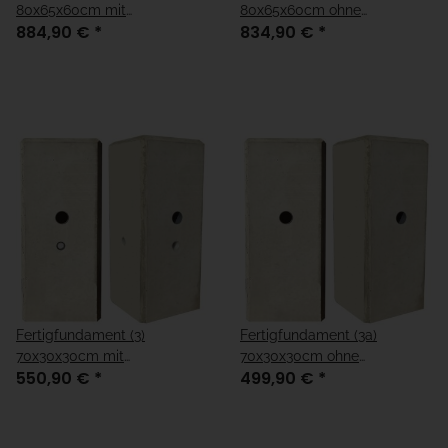
80x65x60cm mit
80x65x60cm ohne
884,90 €
*
834,90 €
*
Kabelleerrohre
Kabelleerrohre
Fertigfundament (3)
Fertigfundament (3a)
70x30x30cm mit
70x30x30cm ohne
550,90 €
*
499,90 €
*
Kabelleerrohre
Kabelleerrohre