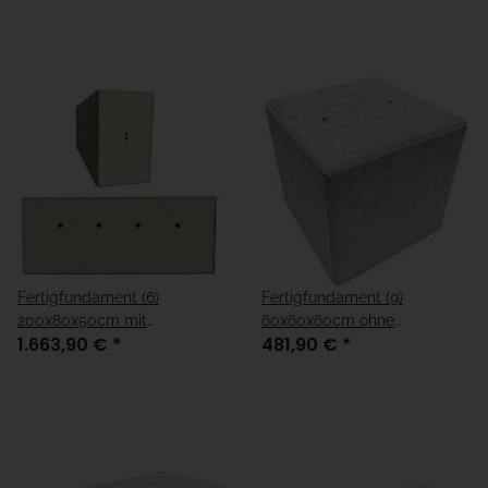
Fertigfundament (6)
Fertigfundament (9)
200x80x50cm mit
60x60x60cm ohne
1.663,90 €
*
481,90 €
*
Kabelleerrohre
Kabelleerrohre