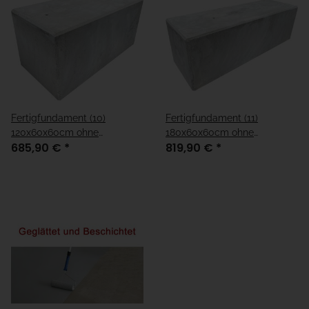
Fertigfundament (10)
Fertigfundament (11)
120x60x60cm ohne
180x60x60cm ohne
685,90 €
*
819,90 €
*
Kabelleerrohre
Kabelleerrohre