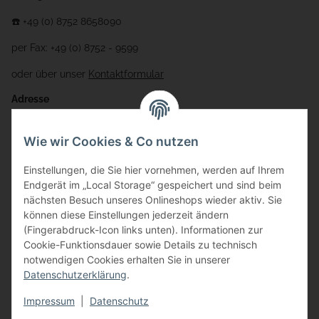
☎️ +49 (0) 8752 8658090
per Fax: +49 (0) 8752 - 9599
oder über unser
Kontaktformular
Adresse
Bauer-Systemtechnik GmbH
Wie wir Cookies & Co nutzen
Gewerbering 17
Einstellungen, die Sie hier vornehmen, werden auf Ihrem
84072 Au i.d. Hallertau
Endgerät im „Local Storage“ gespeichert und sind beim
nächsten Besuch unseres Onlineshops wieder aktiv. Sie
info@bauer-tore.de
können diese Einstellungen jederzeit ändern
(Fingerabdruck-Icon links unten). Informationen zur
Cookie-Funktionsdauer sowie Details zu technisch
notwendigen Cookies erhalten Sie in unserer
Datenschutzerklärung
.
Impressum
|
Datenschutz