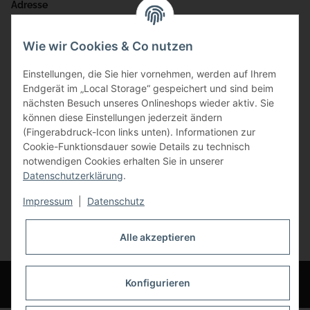
Adresse
Bauer-Systemtechnik GmbH
Wie wir Cookies & Co nutzen
Gewerbering 17
Einstellungen, die Sie hier vornehmen, werden auf Ihrem
84072 Au i.d. Hallertau
Endgerät im „Local Storage“ gespeichert und sind beim
nächsten Besuch unseres Onlineshops wieder aktiv. Sie
info@bauer-tore.de
können diese Einstellungen jederzeit ändern
(Fingerabdruck-Icon links unten). Informationen zur
Cookie-Funktionsdauer sowie Details zu technisch
notwendigen Cookies erhalten Sie in unserer
Datenschutzerklärung
.
Impressum
|
Datenschutz
Vertrag widerrufen
Alle akzeptieren
* Alle Preise inkl. gesetzlicher USt., zzgl.
Versand
© Bauer-Systemtechnik GmbH - Technische Änderungen und Irrtümer
Konfigurieren
vorbehalten