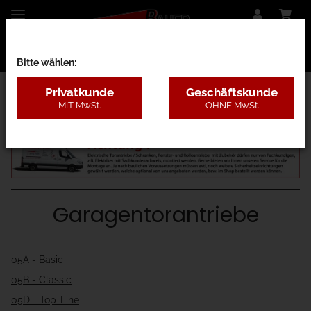
Bitte wählen:
Privatkunde
Geschäftskunde
MIT MwSt.
OHNE MwSt.
Startseite
Garagentorantriebe
05A - Basic
05B - Classic
05D - Top-Line