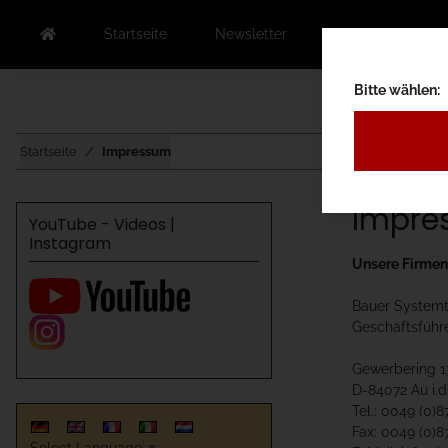
Startseite
Newsletter
Kontakt
Au
Bitte wählen:
Startseite
Impressum
Impre
YouTube - Videos |
Instagram
Unsere Firmena
Bauer System
Geschäftsführe
Gewerbering 1
D-84072 Au i.d
Tel.: 0049 (0)
Fax: 0049 (0)
Select Language
▼