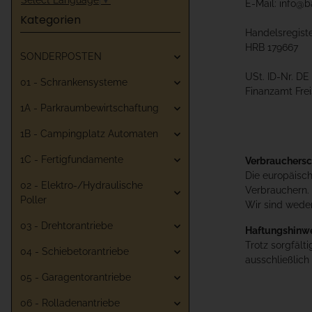
E-Mail: info@b
Kategorien
Handelsregist
HRB 179667
SONDERPOSTEN
USt. ID-Nr. DE
01 - Schrankensysteme
Finanzamt Frei
1A - Parkraumbewirtschaftung
1B - Campingplatz Automaten
1C - Fertigfundamente
Verbrauchersc
Die europäisch
02 - Elektro-/Hydraulische
Verbrauchern. 
Poller
Wir sind weder
03 - Drehtorantriebe
Haftungshinwe
Trotz sorgfälti
04 - Schiebetorantriebe
ausschließlich
05 - Garagentorantriebe
06 - Rolladenantriebe