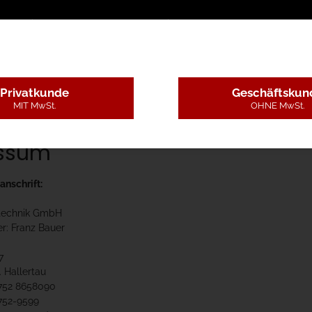
sschreibungstexte
Montageleistungen
Begutachtun
Privatkunde
Geschäftskun
MIT MwSt.
OHNE MwSt.
ssum
nschrift:
technik GmbH
r: Franz Bauer
7
. Hallertau
8752 8658090
8752-9599