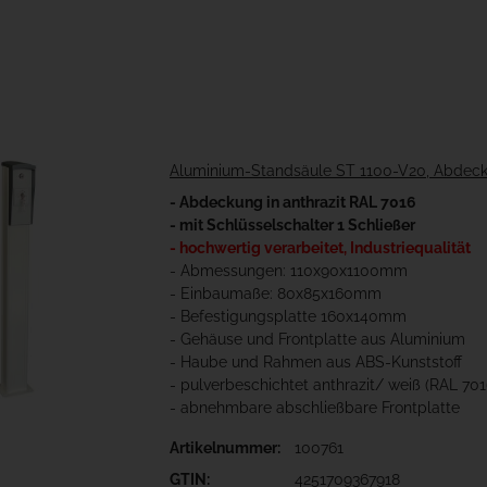
Aluminium-Standsäule ST 1100-V20, Abdeckun
- Abdeckung in anthrazit RAL 7016
- mit Schlüsselschalter 1 Schließer
- hochwertig verarbeitet, Industriequalität
- Abmessungen: 110x90x1100mm
- Einbaumaße: 80x85x160mm
- Befestigungsplatte 160x140mm
- Gehäuse und Frontplatte aus Aluminium
- Haube und Rahmen aus ABS-Kunststoff
- pulverbeschichtet anthrazit/ weiß (RAL 70
- abnehmbare abschließbare Frontplatte
Artikelnummer:
100761
GTIN:
4251709367918