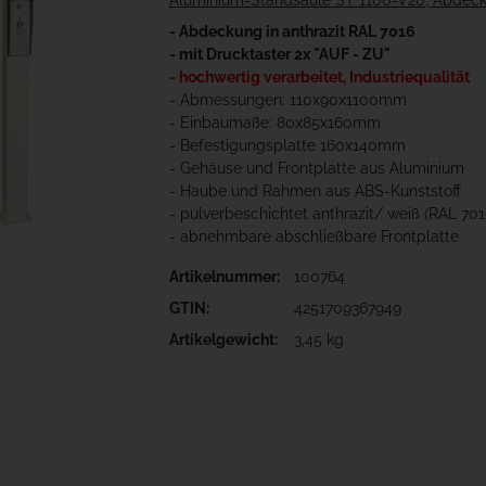
Aluminium-Standsäule ST 1100-V20, Abdecku
- Abdeckung in anthrazit RAL 7016
- mit Drucktaster 2x "AUF - ZU"
- hochwertig verarbeitet, Industriequalität
- Abmessungen: 110x90x1100mm
- Einbaumaße: 80x85x160mm
- Befestigungsplatte 160x140mm
- Gehäuse und Frontplatte aus Aluminium
- Haube und Rahmen aus ABS-Kunststoff
- pulverbeschichtet anthrazit/ weiß (RAL 70
- abnehmbare abschließbare Frontplatte
Artikelnummer:
100764
GTIN:
4251709367949
Artikelgewicht:
3,45 kg