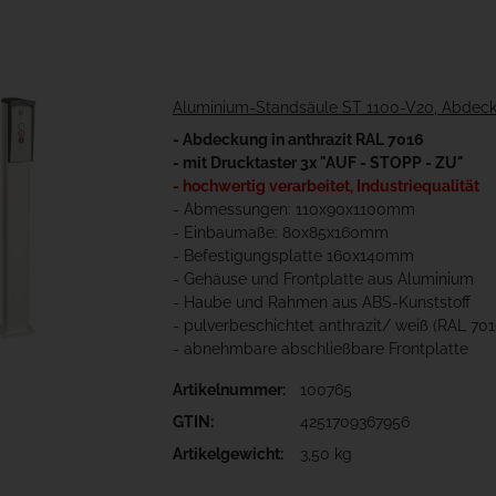
Aluminium-Standsäule ST 1100-V20, Abdeck
- Abdeckung in anthrazit RAL 7016
- mit Drucktaster 3x "AUF - STOPP - ZU"
- hochwertig verarbeitet, Industriequalität
- Abmessungen: 110x90x1100mm
- Einbaumaße: 80x85x160mm
- Befestigungsplatte 160x140mm
- Gehäuse und Frontplatte aus Aluminium
- Haube und Rahmen aus ABS-Kunststoff
- pulverbeschichtet anthrazit/ weiß (RAL 70
- abnehmbare abschließbare Frontplatte
Artikelnummer:
100765
GTIN:
4251709367956
Artikelgewicht:
3,50 kg