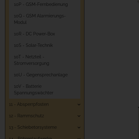
10P - GSM-Fernbedienung
10Q - GSM Alarmierungs-
Modul
10R - DC Power-Box
10S - Solar-Technik
10T - Netzteil -
Stromversorgung
10U - Gegensprechanlage
10V - Batterie
Spannungswächter
11 - Absperrpfosten
12 - Rammschutz
13 - Schiebetorsysteme
14 - Röhrenlaufwerke