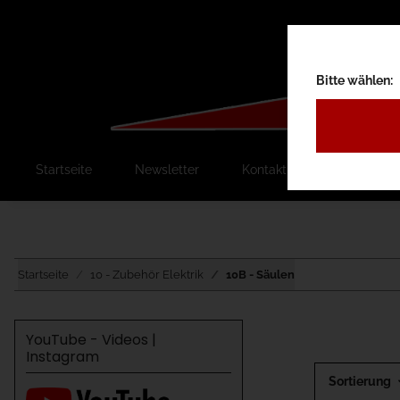
Bitte wählen:
Startseite
Newsletter
Kontakt
Ausschreib
Startseite
10 - Zubehör Elektrik
10B - Säulen
YouTube - Videos |
Instagram
Sortierung