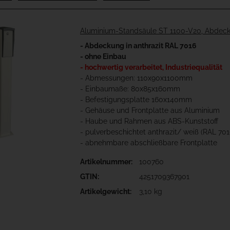
Aluminium-Standsäule ST 1100-V20, Abdeck
- Abdeckung in anthrazit RAL 7016
- ohne Einbau
- hochwertig verarbeitet, Industriequalität
- Abmessungen: 110x90x1100mm
- Einbaumaße: 80x85x160mm
- Befestigungsplatte 160x140mm
- Gehäuse und Frontplatte aus Aluminium
- Haube und Rahmen aus ABS-Kunststoff
- pulverbeschichtet anthrazit/ weiß (RAL 70
- abnehmbare abschließbare Frontplatte
Artikelnummer:
100760
GTIN:
4251709367901
Artikelgewicht:
3,10 kg