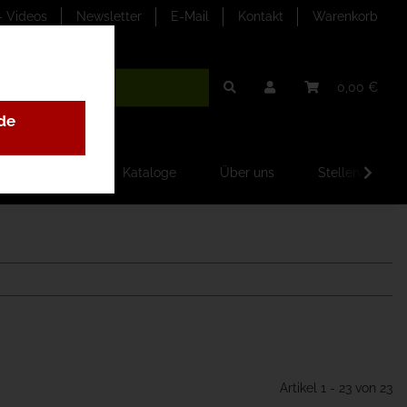
- Videos
Newsletter
E-Mail
Kontakt
Warenkorb
0,00 €
de
ilder-Galerien
Kataloge
Über uns
Stellenangebo
Artikel 1 - 23 von 23