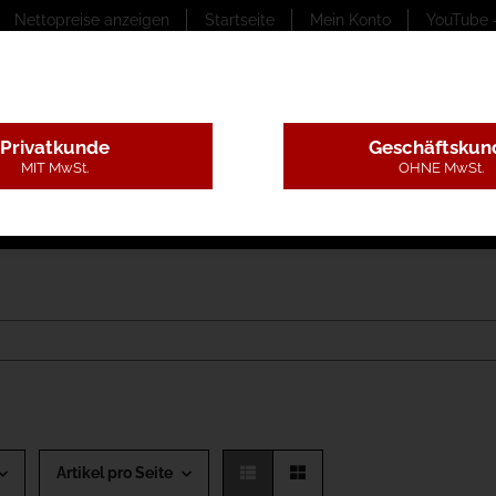
Nettopreise anzeigen
Startseite
Mein Konto
YouTube 
Privatkunde
Geschäftskun
MIT MwSt.
OHNE MwSt.
ungstexte
Montageleistungen
Begutachtung
B
Artikel pro Seite