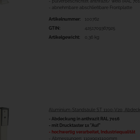
- pulverbeschichtet anthrazit/ weiß (RAL 70
- abnehmbare abschließbare Frontplatte
Artikelnummer:
100762
GTIN:
4251709367925
Artikelgewicht:
0,36 kg
Aluminium-Standsäule ST 1100-V20, Abdeckun
- Abdeckung in anthrazit RAL 7016
- mit Drucktaster 1x "Auf"
- hochwertig verarbeitet, Industriequalität
- Abmessungen: 110x90x1100mm