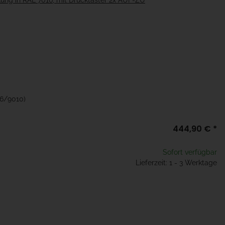
ng in RAL 7016, mit Drucktaster 2x AUF-ZU
16/9010)
444,90 €
*
Sofort verfügbar
Lieferzeit: 1 - 3 Werktage