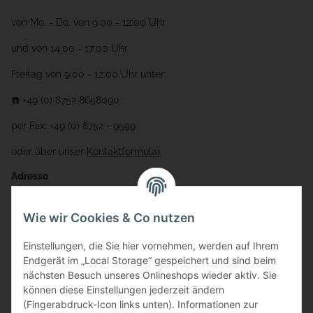
von Mo. - Do. von 9:00 - 12:00 Uhr
und von 14:00 - 17:00 Uhr
Freitag von 9:00 - 12:00 Uhr unter:
☎️ +49 (0) 8752 8658090
per Fax: +49 (0) 8752 - 9599
oder über unser
Kontaktformular
Adresse
Bauer-Systemtechnik GmbH
Wie wir Cookies & Co nutzen
Gewerbering 17
Einstellungen, die Sie hier vornehmen, werden auf Ihrem
84072 Au i.d. Hallertau
Endgerät im „Local Storage“ gespeichert und sind beim
nächsten Besuch unseres Onlineshops wieder aktiv. Sie
info@bauer-tore.de
können diese Einstellungen jederzeit ändern
(Fingerabdruck-Icon links unten). Informationen zur