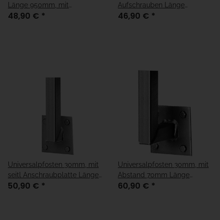
Länge 950mm, mit
Aufschrauben Länge
48,90 €
*
46,90 €
*
Anschraubplatte
1020mm
Universalpfosten 30mm, mit
Universalpfosten 30mm, mit
seitl Anschraubplatte Länge
Abstand 70mm Länge
50,90 €
*
60,90 €
*
1150mm
1150mm