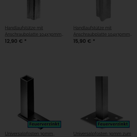
Handlaufstütze mit
Handlaufstütze mit
Anschraubplatte 104x30mm
Anschraubplatte 104x30mm
12,90 €
*
15,90 €
*
"fest"
verstellbar
Universalpfosten 30mm,,
Universalpfosten 30mm zum