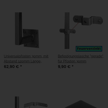
Universalpfosten 30mm, mit
Befestigungslasche "gerade",
Abstand 120mm Länge
für Pfosten 30mm
62,90 €
*
9,90 €
*
1150mm