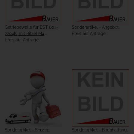
Getriebewelle für EST 604-
Sonderartikel - Angebot.
2204K, mit Ritzel M4,
Preis auf Anfrage
Druckring, Reibbelägen und
Preis auf Anfrage
Buchse M10.
Sonderartikel - Service.
Sonderartikel - Buchhaltung.