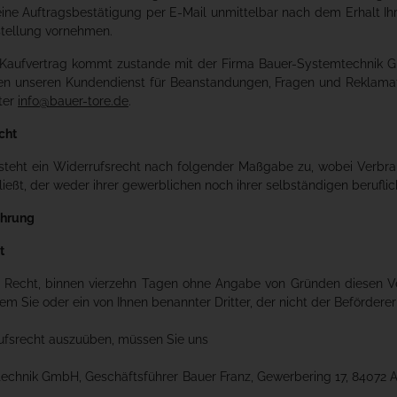
ine Auftragsbestätigung per E-Mail unmittelbar nach dem Erhalt Ih
stellung vornehmen.
 Kaufvertrag kommt zustande mit der Firma Bauer-Systemtechnik Gm
hen unseren Kundendienst für Beanstandungen, Fragen und Reklama
ter
info@bauer-tore.de
.
cht
steht ein Widerrufsrecht nach folgender Maßgabe zu, wobei Verbrauc
eßt, der weder ihrer gewerblichen noch ihrer selbständigen berufli
ehrung
t
 Recht, binnen vierzehn Tagen ohne Angabe von Gründen diesen Vert
m Sie oder ein von Ihnen benannter Dritter, der nicht der Beförderer
ufsrecht auszuüben, müssen Sie uns
chnik GmbH, Geschäftsführer Bauer Franz, Gewerbering 17, 84072 Au 