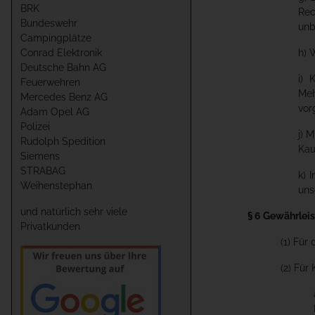
BRK
Rec
Bundeswehr
unb
Campingplätze
Conrad Elektronik
h) 
Deutsche Bahn AG
i) 
Feuerwehren
Meh
Mercedes Benz AG
vor
Adam Opel AG
Polizei
j) 
Rudolph Spedition
Kau
Siemens
STRABAG
k) 
Weihenstephan
uns
und natürlich sehr viele
§ 6 Gewährlei
Privatkunden
(1) Für
(2) Für