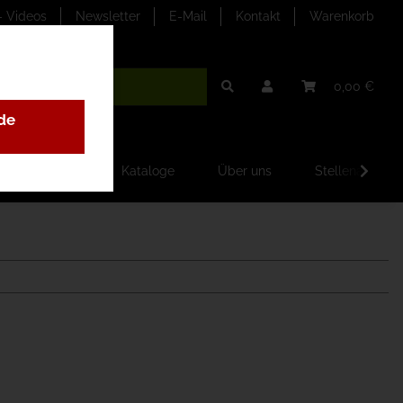
- Videos
Newsletter
E-Mail
Kontakt
Warenkorb
0,00 €
de
ilder-Galerien
Kataloge
Über uns
Stellenangebo