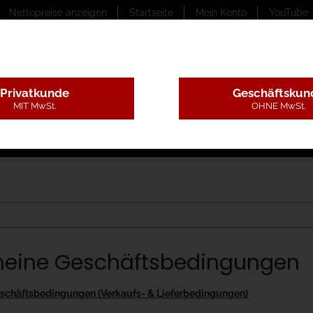
Nettopreise anzeigen
Startseite
Mein Konto
YouTube 
Privatkunde
Geschäftskun
MIT MwSt.
OHNE MwSt.
ungstexte
Montageleistungen
Begutachtung
B
meine Geschäftsbedingungen
schäftsbedingungen (Verkaufs- & Lieferbedingungen)