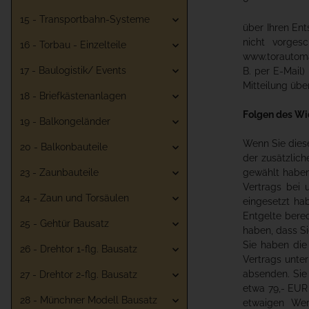
15 - Transportbahn-Systeme
über Ihren Ent
nicht vorges
16 - Torbau - Einzelteile
www.torautomat
17 - Baulogistik/ Events
B. per E-Mail)
Mitteilung übe
18 - Briefkästenanlagen
Folgen des Wi
19 - Balkongeländer
Wenn Sie diese
20 - Balkonbauteile
der zusätzlich
23 - Zaunbauteile
gewählt haben
Vertrags bei 
24 - Zaun und Torsäulen
eingesetzt ha
Entgelte bere
25 - Gehtür Bausatz
haben, dass Si
Sie haben die
26 - Drehtor 1-flg. Bausatz
Vertrags unter
absenden. Sie
27 - Drehtor 2-flg. Bausatz
etwa 79,- EUR
28 - Münchner Modell Bausatz
etwaigen Wer