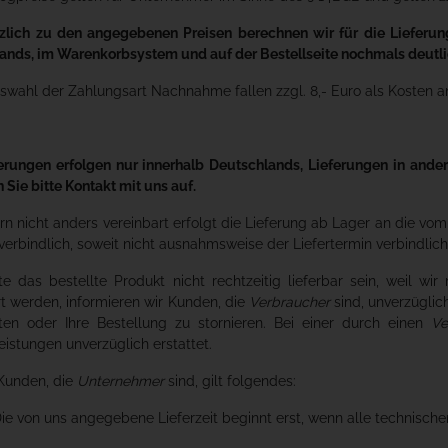
tzlich zu den angegebenen Preisen berechnen wir für die Lieferu
lands, im Warenkorbsystem und auf der Bestellseite nochmals deutlic
swahl der Zahlungsart Nachnahme fallen zzgl. 8,- Euro als Kosten an. 
erungen erfolgen nur innerhalb Deutschlands, Lieferungen in ande
Sie bitte Kontakt mit uns auf.
ern nicht anders vereinbart erfolgt die Lieferung ab Lager an die vo
verbindlich, soweit nicht ausnahmsweise der Liefertermin verbindli
lte das bestellte Produkt nicht rechtzeitig lieferbar sein, weil w
rt werden, informieren wir Kunden, die
Verbraucher
sind, unverzüglich
ten oder Ihre Bestellung zu stornieren. Bei einer durch einen
Ve
istungen unverzüglich erstattet.
 Kunden, die
Unternehmer
sind, gilt folgendes:
Die von uns angegebene Lieferzeit beginnt erst, wenn alle technische