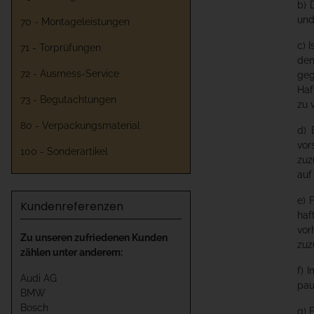
b) 
und
70 - Montageleistungen
c) 
71 - Torprüfungen
den
72 - Ausmess-Service
geg
Haf
73 - Begutachtungen
zu 
80 - Verpackungsmaterial
d) 
vor
100 - Sonderartikel
zuz
auf
e) 
Kundenreferenzen
haf
vor
Zu unseren zufriedenen Kunden
zuz
zählen unter anderem:
f) 
Audi AG
pau
BMW
Bosch
g) 