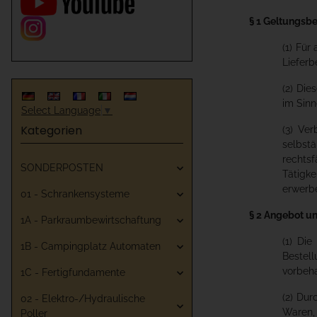
§ 1 Geltungsbe
(1) Fü
Liefer
(2) Di
im Sinn
Select Language
▼
Kategorien
(3) Ve
selbstä
rechtsf
SONDERPOSTEN
Tätigke
erwerbe
01 - Schrankensysteme
§ 2 Angebot u
1A - Parkraumbewirtschaftung
(1) Di
1B - Campingplatz Automaten
Bestell
vorbeha
1C - Fertigfundamente
(2) Dur
02 - Elektro-/Hydraulische
Waren,
Poller