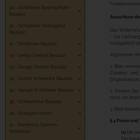
Funktionsweis
29 - Schiebetor Bodengeführt
Bausatz
Ausschluss de
30 - Schiebetor Freitragend
Das Widerrufsr
Bausatz
− zur Lieferun
maßgeblich ist
31 - Torrahmen Bausatz
Allgemeine Hi
32 - Gehtür Drehtor Bausatz
1. Bitte verm
33 - Garage Drehtor Bausatz
Zubehör und 
34 - Gehtür Schiebetor Bausatz
Originalverpac
35 - Garage Schiebetor Bausatz
2. Senden Sie 
nicht von Ihnen
36 - Scheunentor Bausatz
3. Bitte beach
40 - Stabgitterzäune
§ 4 Preise und
41 - Drehkreuz-Sperren-
Schleusen
(1)
Die au
Die Kata