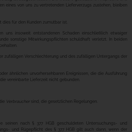
eines von uns zu vertretenden Lieferverzugs zustehen, bleiben
it dies für den Kunden zumutbar ist.
n uns insoweit entstandenen Schaden einschließlich etwaiger
nde sonstige Mitwirkungspflichten schuldhaft verletzt. In beiden
behalten.
ner zufälligen Verschlechterung und des zufälligen Untergangs der
 oder ähnlichen unvorhersehbaren Ereignissen, die die Ausführung
die vereinbarte Lieferzeit nicht gebunden.
 die
Verbraucher
sind, die gesetzlichen Regelungen.
e seinen nach § 377 HGB geschuldeten Untersuchungs- und
ngs- und Rügepflicht des § 377 HGB gilt auch dann, wenn der