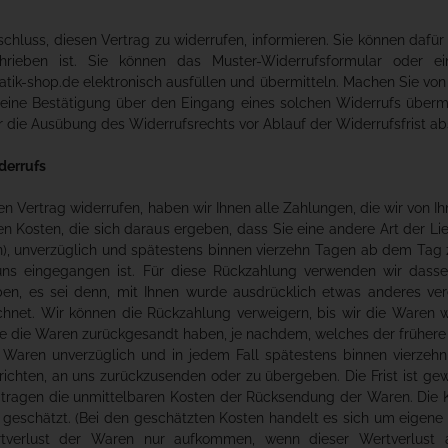
schluss, diesen Vertrag zu widerrufen, informieren. Sie können daf
chrieben ist. Sie können das Muster-Widerrufsformular oder 
ik-shop.de elektronisch ausfüllen und übermitteln. Machen Sie von 
 eine Bestätigung über den Eingang eines solchen Widerrufs übermit
r die Ausübung des Widerrufsrechts vor Ablauf der Widerrufsfrist a
derrufs
n Vertrag widerrufen, haben wir Ihnen alle Zahlungen, die wir von I
en Kosten, die sich daraus ergeben, dass Sie eine andere Art der L
), unverzüglich und spätestens binnen vierzehn Tagen ab dem Tag z
uns eingegangen ist. Für diese Rückzahlung verwenden wir dassel
ben, es sei denn, mit Ihnen wurde ausdrücklich etwas anderes ve
chnet. Wir können die Rückzahlung verweigern, bis wir die Waren 
e die Waren zurückgesandt haben, je nachdem, welches der frühere Z
 Waren unverzüglich und in jedem Fall spätestens binnen vierze
richten, an uns zurückzusenden oder zu übergeben. Die Frist ist ge
 tragen die unmittelbaren Kosten der Rücksendung der Waren. Die 
 geschätzt. (Bei den geschätzten Kosten handelt es sich um eigene 
tverlust der Waren nur aufkommen, wenn dieser Wertverlust a