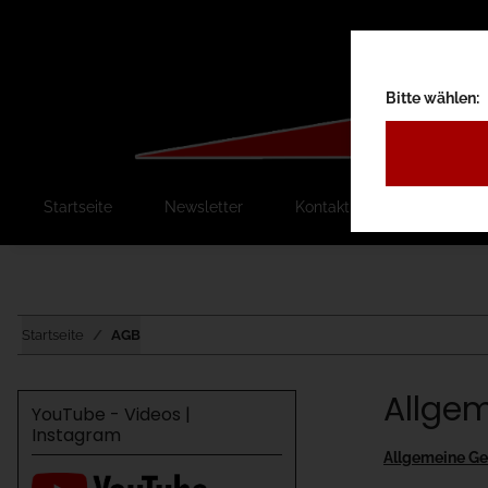
Bitte wählen:
Startseite
Newsletter
Kontakt
Ausschreib
Startseite
AGB
Allge
YouTube - Videos |
Instagram
Allgemeine Ge