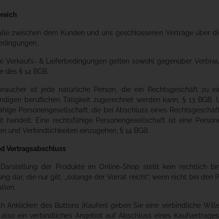
reich
r alle zwischen dem Kunden und uns geschlossenen Verträge über d
bedingungen.
ese Verkaufs- & Lieferbedingungen gelten sowohl gegenüber Verbr
e des § 14 BGB.
rbraucher ist jede natürliche Person, die ein Rechtsgeschäft zu 
ndigen beruflichen Tätigkeit zugerechnet werden kann, § 13 BGB. U
ähige Personengesellschaft, die bei Abschluss eines Rechtsgeschäf
it handelt. Eine rechtsfähige Personengesellschaft ist eine Person
n und Verbindlichkeiten einzugehen, § 14 BGB.
nd Vertragsabschluss
e Darstellung der Produkte im Online-Shop stellt kein rechtlich 
ung dar, die nur gilt, „solange der Vorrat reicht“, wenn nicht bei de
lten.
ch Anklicken des Buttons [Kaufen] geben Sie eine verbindliche Wille
 also ein verbindliches Angebot auf Abschluss eines Kaufvertrage