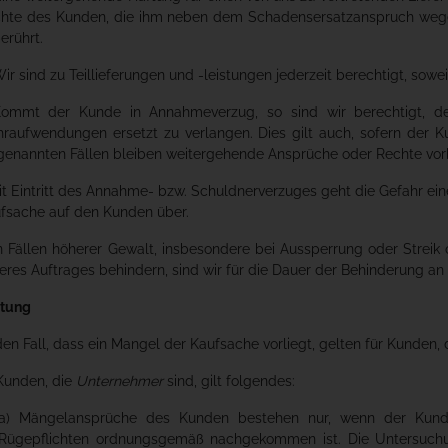
hte des Kunden, die ihm neben dem Schadensersatzanspruch wegen 
erührt.
Wir sind zu Teillieferungen und -leistungen jederzeit berechtigt, sowe
Kommt der Kunde in Annahmeverzug, so sind wir berechtigt, de
raufwendungen ersetzt zu verlangen. Dies gilt auch, sofern der Ku
genannten Fällen bleiben weitergehende Ansprüche oder Rechte vor
Mit Eintritt des Annahme- bzw. Schuldnerverzuges geht die Gefahr ei
fsache auf den Kunden über.
In Fällen höherer Gewalt, insbesondere bei Aussperrung oder Streik
eres Auftrages behindern, sind wir für die Dauer der Behinderung an 
stung
 den Fall, dass ein Mangel der Kaufsache vorliegt, gelten für Kunden,
 Kunden, die
Unternehmer
sind, gilt folgendes:
a) Mängelansprüche des Kunden bestehen nur, wenn der Kund
Rügepflichten ordnungsgemäß nachgekommen ist. Die Untersuchu