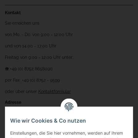
Kontakt
Sie erreichen uns
von Mo. - Do. von 9:00 - 12:00 Uhr
und von 14:00 - 17:00 Uhr
Freitag von 9:00 - 12:00 Uhr unter:
☎️ +49 (0) 8752 8658090
per Fax: +49 (0) 8752 - 9599
oder über unser
Kontaktformular
Adresse
Bauer-Systemtechnik GmbH
Wie wir Cookies & Co nutzen
Gewerbering 17
Einstellungen, die Sie hier vornehmen, werden auf Ihrem
84072 Au i.d. Hallertau