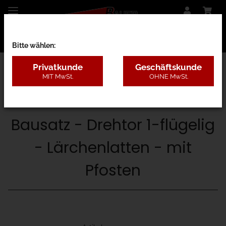
Bitte wählen:
Privatkunde
Geschäftskunde
MIT MwSt.
OHNE MwSt.
26A - Standard
Bausatz - Drehtor 1-flügelig
- Lärchenlatten - mit
Pfosten