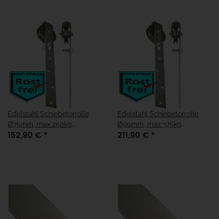
Edelstahl Schiebetorrolle
Edelstahl Schiebetorrolle
Ø75mm, max 250kg
Ø90mm, max 375kg
152,90 €
*
211,90 €
*
Belastung
Belastung