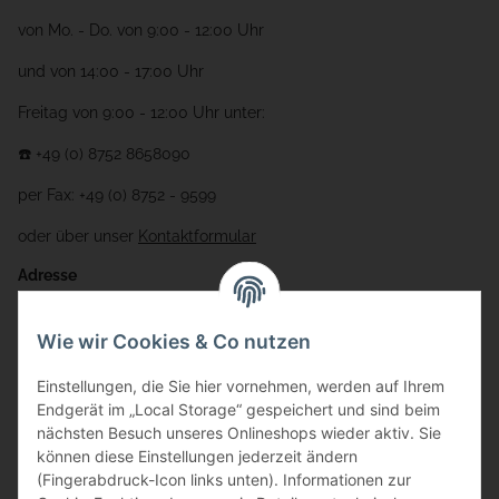
von Mo. - Do. von 9:00 - 12:00 Uhr
und von 14:00 - 17:00 Uhr
Freitag von 9:00 - 12:00 Uhr unter:
☎️ +49 (0) 8752 8658090
per Fax: +49 (0) 8752 - 9599
oder über unser
Kontaktformular
Adresse
Bauer-Systemtechnik GmbH
Wie wir Cookies & Co nutzen
Gewerbering 17
Einstellungen, die Sie hier vornehmen, werden auf Ihrem
84072 Au i.d. Hallertau
Endgerät im „Local Storage“ gespeichert und sind beim
nächsten Besuch unseres Onlineshops wieder aktiv. Sie
info@bauer-tore.de
können diese Einstellungen jederzeit ändern
(Fingerabdruck-Icon links unten). Informationen zur