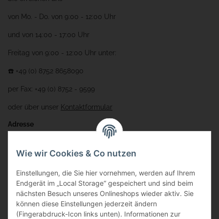
von Mo. - Do. von 9:00 - 12:00 Uhr
und von 14:00 - 17:00 Uhr
Freitag von 9:00 - 12:00 Uhr unter:
☎️ +49 (0) 8752 8658090
per Fax: +49 (0) 8752 - 9599
oder über unser
Kontaktformular
Adresse
Bauer-Systemtechnik GmbH
Wie wir Cookies & Co nutzen
Gewerbering 17
Einstellungen, die Sie hier vornehmen, werden auf Ihrem
84072 Au i.d. Hallertau
Endgerät im „Local Storage“ gespeichert und sind beim
nächsten Besuch unseres Onlineshops wieder aktiv. Sie
info@bauer-tore.de
können diese Einstellungen jederzeit ändern
(Fingerabdruck-Icon links unten). Informationen zur