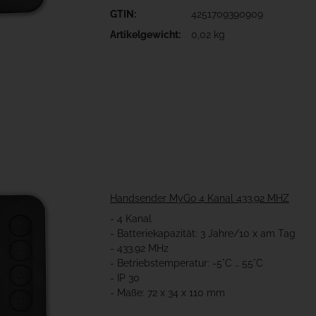
GTIN:
4251709390909
Artikelgewicht:
0,02 kg
Handsender MyGo 4 Kanal 433.92 MHZ
- 4 Kanal
- Batteriekapazität: 3 Jahre/10 x am Tag
- 433.92 MHz
- Betriebstemperatur: -5°C … 55°C
- IP 30
- Maße: 72 x 34 x 110 mm