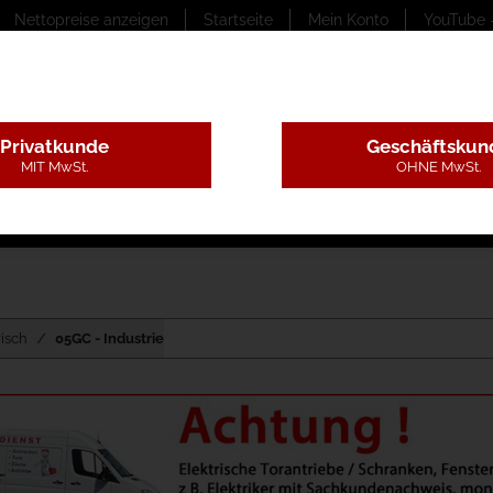
Nettopreise anzeigen
Startseite
Mein Konto
YouTube 
Privatkunde
Geschäftskun
MIT MwSt.
OHNE MwSt.
ungstexte
Montageleistungen
Begutachtung
B
risch
05GC - Industrie