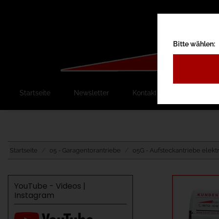
Bitte wählen:
Startseite
Newsletter
Kontakt
Ausschreib
Startseite
05 - Garagentorantriebe
05G - Aufsteckantriebe elekt
YouTube - Videos |
Instagram