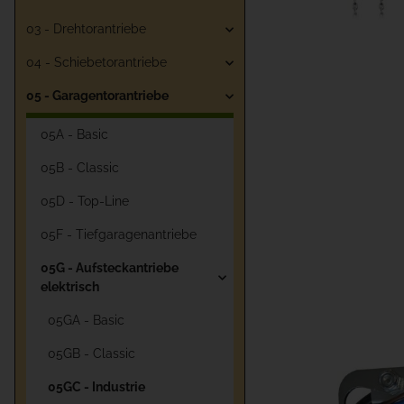
03 - Drehtorantriebe
04 - Schiebetorantriebe
05 - Garagentorantriebe
05A - Basic
05B - Classic
05D - Top-Line
05F - Tiefgaragenantriebe
05G - Aufsteckantriebe
elektrisch
05GA - Basic
05GB - Classic
05GC - Industrie