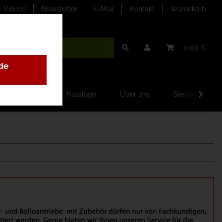
- Videos
Newsletter
E-Mail
Kontakt
Warenkorb
0,00 €
de
ilder-Galerien
Kataloge
Über uns
Stellenangebo