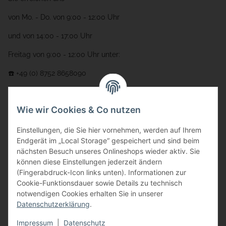
von Mo. - Do. von 9:00 - 12:00 Uhr
und von 14:00 - 17:00 Uhr
Freitag von 9:00 - 12:00 Uhr unter:
☎️ +49 (0) 8752 8658090
per Fax: +49 (0) 8752 - 9599
Wie wir Cookies & Co nutzen
oder über unser
Kontaktformular
Adresse
Einstellungen, die Sie hier vornehmen, werden auf Ihrem
Endgerät im „Local Storage“ gespeichert und sind beim
Bauer-Systemtechnik GmbH
nächsten Besuch unseres Onlineshops wieder aktiv. Sie
können diese Einstellungen jederzeit ändern
Gewerbering 17
(Fingerabdruck-Icon links unten). Informationen zur
84072 Au i.d. Hallertau
Cookie-Funktionsdauer sowie Details zu technisch
notwendigen Cookies erhalten Sie in unserer
info@bauer-tore.de
Datenschutzerklärung
.
Impressum
|
Datenschutz