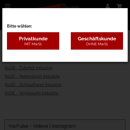
Bitte wählen:
Privatkunde
Geschäftskunde
MIT MwSt.
OHNE MwSt.
60 - Garagentore
60DA - Tore Industrie
60DB - Zubehör Industrie
60DC - Nebentüren Industrie
60DD - Schlupftüren Industrie
60DE - Verglasung Industrie
YouTube - Videos | Instagram