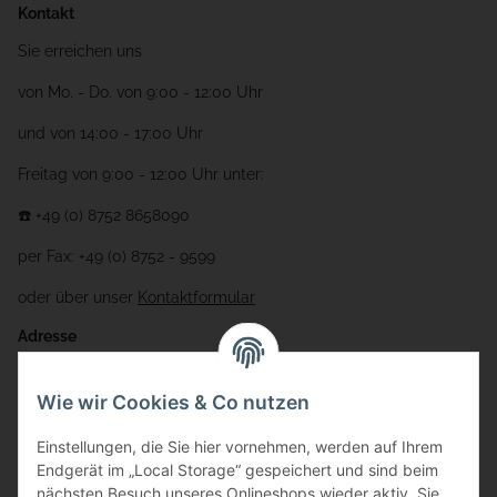
Kontakt
Sie erreichen uns
von Mo. - Do. von 9:00 - 12:00 Uhr
und von 14:00 - 17:00 Uhr
Freitag von 9:00 - 12:00 Uhr unter:
☎️ +49 (0) 8752 8658090
per Fax: +49 (0) 8752 - 9599
oder über unser
Kontaktformular
Adresse
Bauer-Systemtechnik GmbH
Wie wir Cookies & Co nutzen
Gewerbering 17
Einstellungen, die Sie hier vornehmen, werden auf Ihrem
84072 Au i.d. Hallertau
Endgerät im „Local Storage“ gespeichert und sind beim
nächsten Besuch unseres Onlineshops wieder aktiv. Sie
info@bauer-tore.de