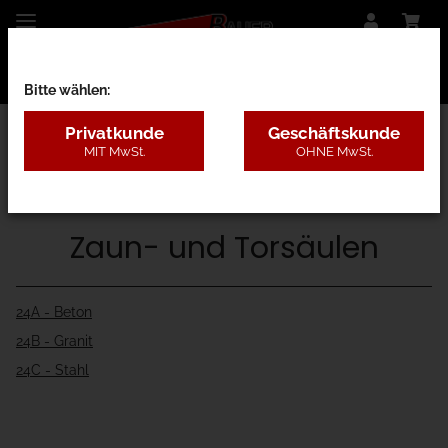
Bitte wählen:
Privatkunde
Geschäftskunde
MIT MwSt.
OHNE MwSt.
Startseite
Zaun- und Torsäulen
24A - Beton
24B - Granit
24C - Stahl