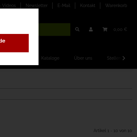
- Videos
Newsletter
E-Mail
Kontakt
Warenkorb
0,00 €
de
ilder-Galerien
Kataloge
Über uns
Stellenangebo
Artikel 1 - 10 von 10