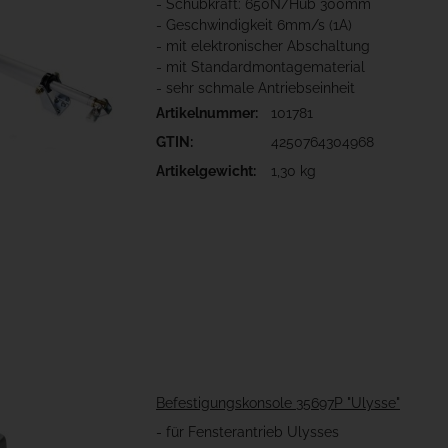
- Schubkraft: 650N/Hub 300mm
- Geschwindigkeit 6mm/s (1A)
- mit elektronischer Abschaltung
- mit Standardmontagematerial
- sehr schmale Antriebseinheit
Artikelnummer:
101781
GTIN:
4250764304968
Artikelgewicht:
1,30 kg
Befestigungskonsole 35697P "Ulysse"
- für Fensterantrieb Ulysses