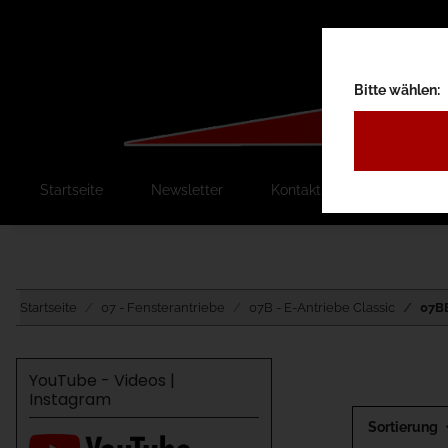
Bitte wählen:
Startseite
Newsletter
Kontakt
Ausschreib
Startseite
07 - Fensterantriebe
07B - E-Antriebe Classic
07BB
YouTube - Videos |
Instagram
Sortierung