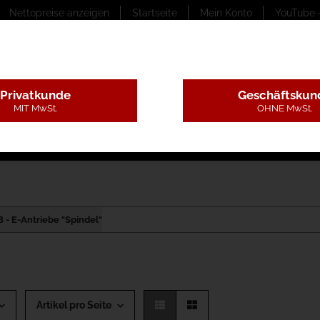
Nettopreise anzeigen
Startseite
Mein Konto
YouTube 
Privatkunde
Geschäftskun
MIT MwSt.
OHNE MwSt.
ungstexte
Montageleistungen
Begutachtung
B
 - E-Antriebe "Spindel"
Artikel pro Seite