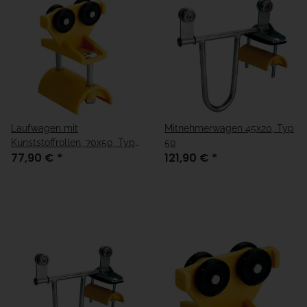
Laufwagen mit
Mitnehmerwagen 45x20, Typ
Kunststoffrollen, 70x50, Typ
50
77,90 €
*
121,90 €
*
50