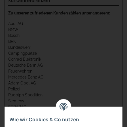
Kundenreferenzen
Zu unseren zufriedenen Kunden zählen unter anderem:
Audi AG
BMW
Bosch
BRK
Bundeswehr
Campingplätze
Conrad Elektronik
Deutsche Bahn AG
Feuerwehren
Mercedes Benz AG
Adam Opel AG
Polizei
Rudolph Spedition
Siemens
STRABAG
Weihenstephan
Wie wir Cookies & Co nutzen
und natürlich sehr viele Privatkunden