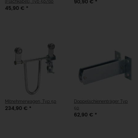
90,90 €
*
(Flachkabel), Typ 50/60
45,90 €
*
Mitnehmerwagen, Typ 50
Doppelschienenträger Typ
234,90 €
*
50
62,90 €
*