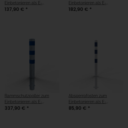
Einbetonieren als E-
Einbetonieren als E-
137,90 €
*
182,90 €
*
Ladesäulenschutz verzinkt
Ladesäulenschutz verzinkt
mit drei blauen Streifen
mit drei blauen Streifen
Rammschutzpoller zum
Absperrpfosten zum
Einbetonieren als E-
Einbetonieren als E-
337,90 €
*
85,90 €
*
Ladesäulenschutz verzinkt
Ladesäulenschutz in weiß,
mit drei blauen Streifen
verzinkt mit drei blauen
Streifen