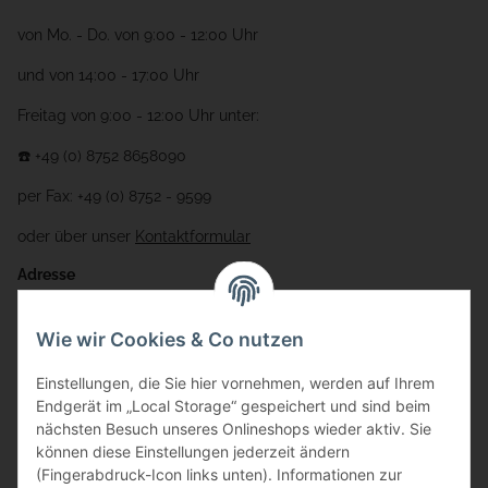
von Mo. - Do. von 9:00 - 12:00 Uhr
und von 14:00 - 17:00 Uhr
Freitag von 9:00 - 12:00 Uhr unter:
☎️ +49 (0) 8752 8658090
per Fax: +49 (0) 8752 - 9599
oder über unser
Kontaktformular
Adresse
Bauer-Systemtechnik GmbH
Wie wir Cookies & Co nutzen
Gewerbering 17
Einstellungen, die Sie hier vornehmen, werden auf Ihrem
84072 Au i.d. Hallertau
Endgerät im „Local Storage“ gespeichert und sind beim
nächsten Besuch unseres Onlineshops wieder aktiv. Sie
info@bauer-tore.de
können diese Einstellungen jederzeit ändern
(Fingerabdruck-Icon links unten). Informationen zur