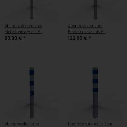
Absperrpfosten zum
Absperrpoller zum
Einbetonieren als E-
Einbetonieren als E-
83,90 €
*
122,90 €
*
Ladesäulenschutz verzinkt
Ladesäulenschutz verzinkt
mit drei blauen Streifen
mit drei blauen Streifen
Absperrpoller zum
Rammschutzpoller zum