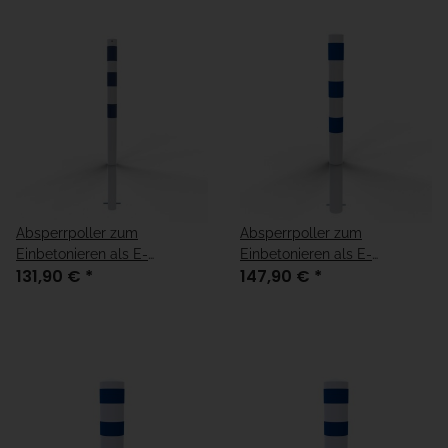
Absperrpoller zum
Absperrpoller zum
Einbetonieren als E-
Einbetonieren als E-
131,90 €
*
147,90 €
*
Ladesäulenschutz in weiß,
Ladesäulenschutz in weiß,
verzinkt mit drei blauen
verzinkt mit drei blauen
Streifen
Streifen