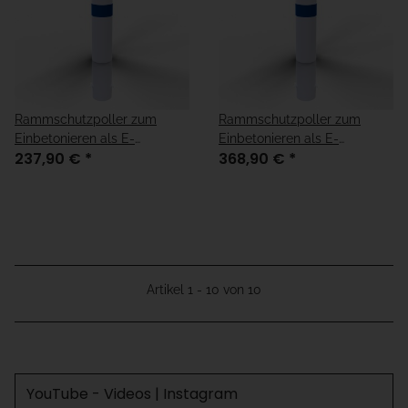
Rammschutzpoller zum
Rammschutzpoller zum
Einbetonieren als E-
Einbetonieren als E-
237,90 €
*
368,90 €
*
Ladesäulenschutzin in weiß,
Ladesäulenschutzin in weiß,
verzinkt mit drei blauen
verzinkt mit drei blauen
Streifen
Streifen
Artikel 1 - 10 von 10
YouTube - Videos | Instagram