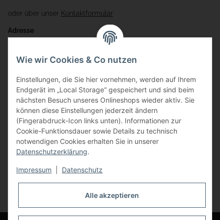
oder über unser
Kontaktformular
Adresse
Bauer-Systemtechnik GmbH
Wie wir Cookies & Co nutzen
Gewerbering 17
Einstellungen, die Sie hier vornehmen, werden auf Ihrem
84072 Au i.d. Hallertau
Endgerät im „Local Storage“ gespeichert und sind beim
nächsten Besuch unseres Onlineshops wieder aktiv. Sie
info@bauer-tore.de
können diese Einstellungen jederzeit ändern
(Fingerabdruck-Icon links unten). Informationen zur
Cookie-Funktionsdauer sowie Details zu technisch
notwendigen Cookies erhalten Sie in unserer
Datenschutzerklärung
.
Impressum
|
Datenschutz
Vertrag widerrufen
Alle akzeptieren
* Alle Preise inkl. gesetzlicher USt., zzgl.
Versand