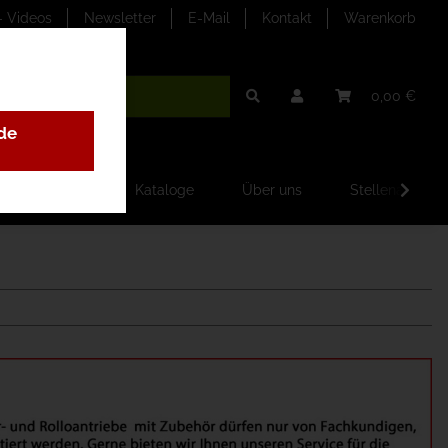
- Videos
Newsletter
E-Mail
Kontakt
Warenkorb
0,00 €
de
ilder-Galerien
Kataloge
Über uns
Stellenangebo