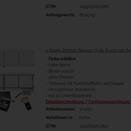
GTIN:
4255835603766
Artikelgewicht:
66,69 kg
2-flüglig Drehtor Bausatz H=80 B=400 mit An
-
Farbe wählbar
- Höhe 80cm
- Breite 400cm
- ohne Pfosten
- Torbelag mit Kunststofflatte und Kappe
- verzugsfreier Alurahmen
- mit 2x Unterflurantrieb
Detailbeschreibung / Fertigungszeichnung
Artikelnummer:
104757
Variationen in:
Farbe
GTIN:
4255835603810