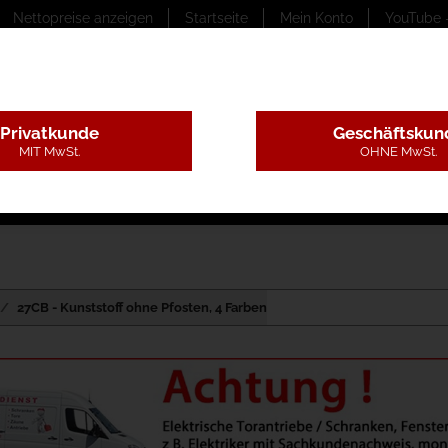
Nettopreise anzeigen
Startseite
Mein Konto
YouTube 
Privatkunde
Geschäftskun
MIT MwSt.
OHNE MwSt.
ungstexte
Montageleistungen
Begutachtung
B
27CB - Kunststoff ohne Pfosten, 4 Farben