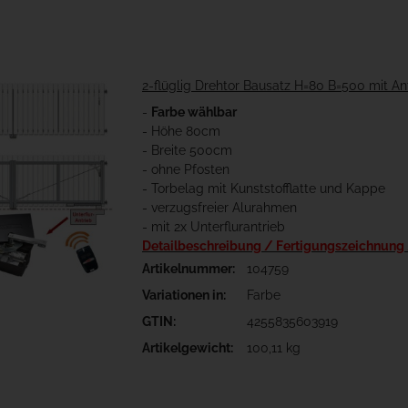
2-flüglig Drehtor Bausatz H=80 B=500 mit An
-
Farbe wählbar
- Höhe 80cm
- Breite 500cm
- ohne Pfosten
- Torbelag mit Kunststofflatte und Kappe
- verzugsfreier Alurahmen
- mit 2x Unterflurantrieb
Detailbeschreibung / Fertigungszeichnung
Artikelnummer:
104759
Variationen in:
Farbe
GTIN:
4255835603919
Artikelgewicht:
100,11 kg