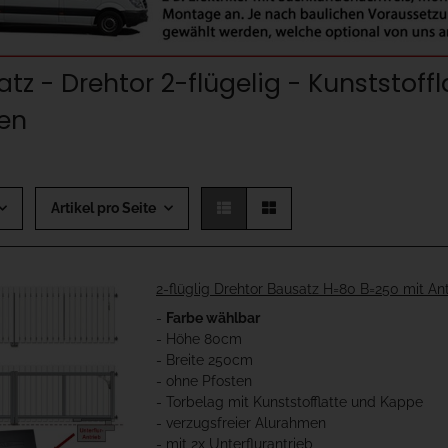
tz - Drehtor 2-flügelig - Kunststoffl
ten
Artikel pro Seite
2-flüglig Drehtor Bausatz H=80 B=250 mit An
-
Farbe wählbar
- Höhe 80cm
- Breite 250cm
- ohne Pfosten
- Torbelag mit Kunststofflatte und Kappe
- verzugsfreier Alurahmen
- mit 2x Unterflurantrieb