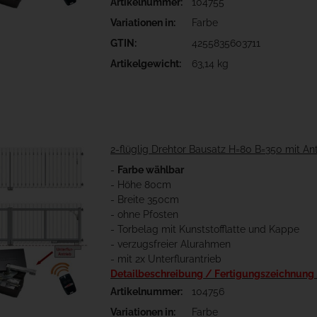
Artikelnummer:
104755
Variationen in:
Farbe
GTIN:
4255835603711
Artikelgewicht:
63,14 kg
2-flüglig Drehtor Bausatz H=80 B=350 mit An
-
Farbe wählbar
- Höhe 80cm
- Breite 350cm
- ohne Pfosten
- Torbelag mit Kunststofflatte und Kappe
- verzugsfreier Alurahmen
- mit 2x Unterflurantrieb
Detailbeschreibung / Fertigungszeichnung
Artikelnummer:
104756
Variationen in:
Farbe