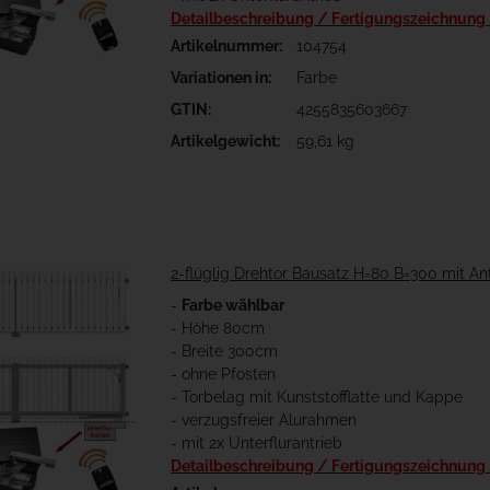
Detailbeschreibung / Fertigungszeichnung
Artikelnummer:
104754
Variationen in:
Farbe
GTIN:
4255835603667
Artikelgewicht:
59,61 kg
2-flüglig Drehtor Bausatz H=80 B=300 mit An
-
Farbe wählbar
- Höhe 80cm
- Breite 300cm
- ohne Pfosten
- Torbelag mit Kunststofflatte und Kappe
- verzugsfreier Alurahmen
- mit 2x Unterflurantrieb
Detailbeschreibung / Fertigungszeichnung