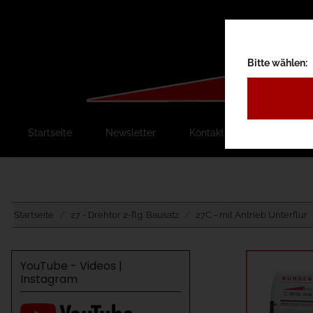
Bitte wählen:
Startseite
Newsletter
Kontakt
Ausschreib
Startseite
27 - Drehtor 2-flg. Bausatz
27C - mit Antrieb Unterflur
YouTube - Videos |
Instagram