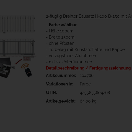
2-flüglig Drehtor Bausatz H=100 B=250 mit A
-
Farbe wählbar
- Höhe 100cm
- Breite 250cm
- ohne Pfosten
- Torbelag mit Kunststofflatte und Kappe
- verzugsfreier Alurahmen
- mit 2x Unterflurantrieb
Detailbeschreibung / Fertigungszeichnung
Artikelnummer:
104766
Variationen in:
Farbe
GTIN:
4255835604268
Artikelgewicht:
64,00 kg