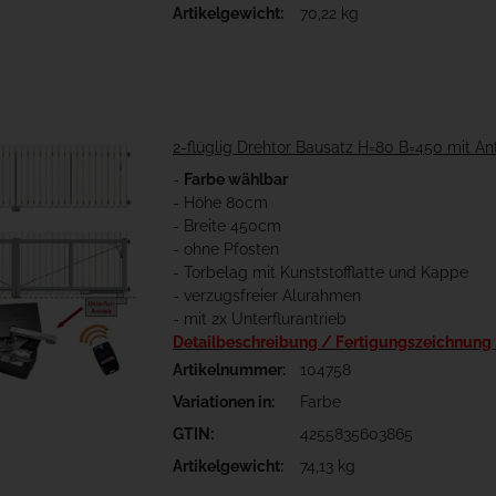
Artikelgewicht:
70,22 kg
2-flüglig Drehtor Bausatz H=80 B=450 mit An
-
Farbe wählbar
- Höhe 80cm
- Breite 450cm
- ohne Pfosten
- Torbelag mit Kunststofflatte und Kappe
- verzugsfreier Alurahmen
- mit 2x Unterflurantrieb
Detailbeschreibung / Fertigungszeichnung
Artikelnummer:
104758
Variationen in:
Farbe
GTIN:
4255835603865
Artikelgewicht:
74,13 kg