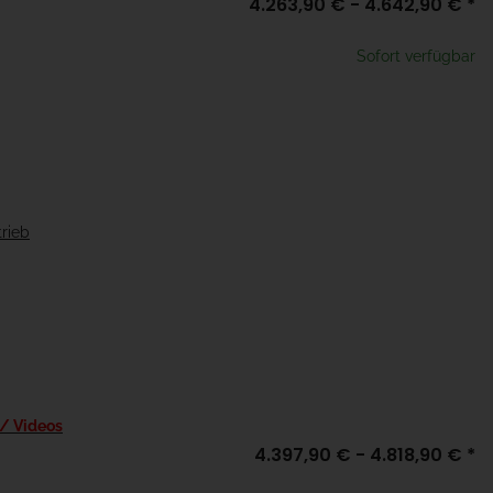
4.263,90 € -
4.642,90 €
*
Sofort verfügbar
trieb
 / Videos
4.397,90 € -
4.818,90 €
*