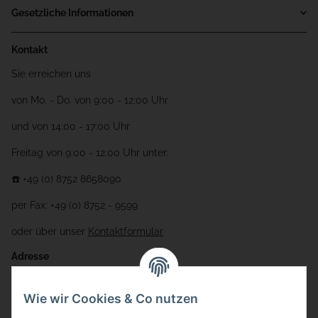
Gesetzliche Informationen
Kontakt
Sie erreichen uns
von Mo. - Do. von 9:00 - 12:00 Uhr
und von 14:00 - 17:00 Uhr
Freitag von 9:00 - 12:00 Uhr unter:
☎️ +49 (0) 8752 8658090
per Fax: +49 (0) 8752 - 9599
oder über unser
Kontaktformular
Adresse
Bauer-Systemtechnik GmbH
Wie wir Cookies & Co nutzen
Gewerbering 17