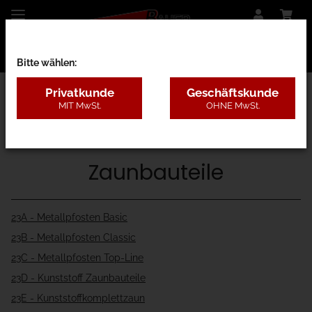
Bitte wählen:
Privatkunde
Geschäftskunde
MIT MwSt.
OHNE MwSt.
Startseite
Zaunbauteile
23A - Metallpfosten Basic
23B - Metallpfosten Classic
23C - Metallpfosten Top-Line
23D - Kunststoff Zaunbauteile
23E - Kunststoffkomplettzaun