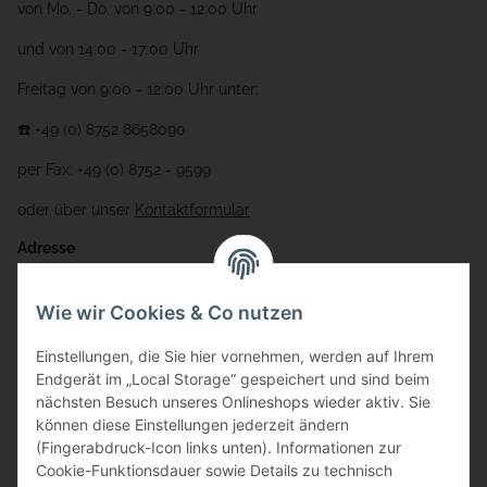
von Mo. - Do. von 9:00 - 12:00 Uhr
und von 14:00 - 17:00 Uhr
Freitag von 9:00 - 12:00 Uhr unter:
☎️ +49 (0) 8752 8658090
per Fax: +49 (0) 8752 - 9599
oder über unser
Kontaktformular
Adresse
Bauer-Systemtechnik GmbH
Wie wir Cookies & Co nutzen
Gewerbering 17
Einstellungen, die Sie hier vornehmen, werden auf Ihrem
84072 Au i.d. Hallertau
Endgerät im „Local Storage“ gespeichert und sind beim
nächsten Besuch unseres Onlineshops wieder aktiv. Sie
info@bauer-tore.de
können diese Einstellungen jederzeit ändern
(Fingerabdruck-Icon links unten). Informationen zur
Cookie-Funktionsdauer sowie Details zu technisch