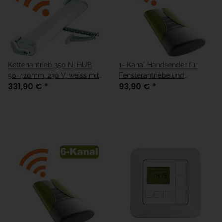
Kettenantrieb 350 N, HUB
1- Kanal Handsender für
50-420mm, 230 V, weiss mit
Fensterantriebe und
331,90 €
*
93,90 €
*
Funk
Rohrmotoren