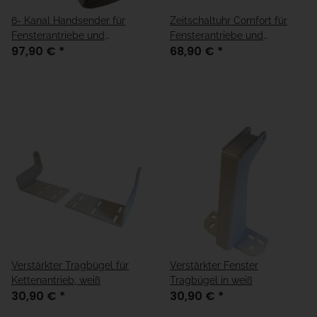
6- Kanal Handsender für
Zeitschaltuhr Comfort für
Fensterantriebe und
Fensterantriebe und
97,90 €
*
68,90 €
*
Rohrmotoren
Rohrmotoren
Verstärkter Tragbügel für
Verstärkter Fenster
Kettenantrieb, weiß
Tragbügel in weiß
30,90 €
*
30,90 €
*