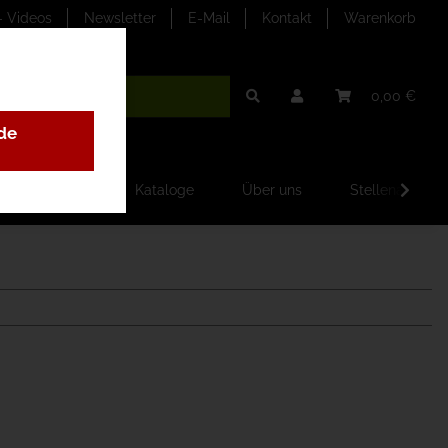
- Videos
Newsletter
E-Mail
Kontakt
Warenkorb
0,00 €
de
ilder-Galerien
Kataloge
Über uns
Stellenangebo