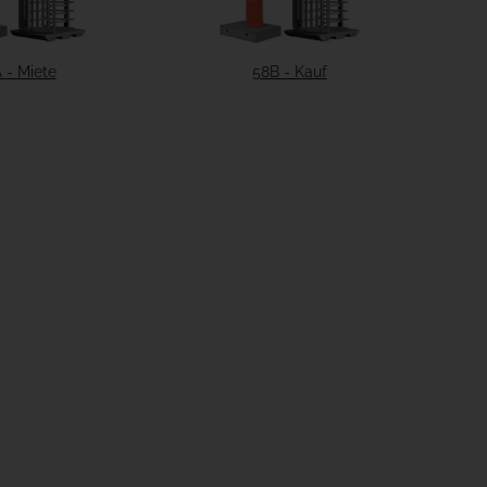
 - Miete
58B - Kauf