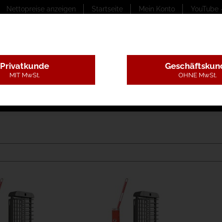
Nettopreise anzeigen
Startseite
Mein Konto
YouTube 
Privatkunde
Geschäftskun
MIT MwSt.
OHNE MwSt.
ungstexte
Montageleistungen
Begutachtung
B