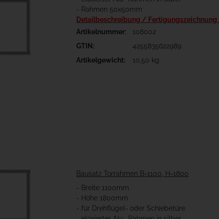
- Rahmen 50x50mm
Detailbeschreibung / Fertigungszeichnung
Artikelnummer:
108002
GTIN:
4255835622989
Artikelgewicht:
10,50 kg
Bausatz Torrahmen B=1100, H=1800
- Breite 1100mm
- Höhe 1800mm
- für Drehflügel- oder Schiebetüre
- eloxierter Alu- Rahmen in silber