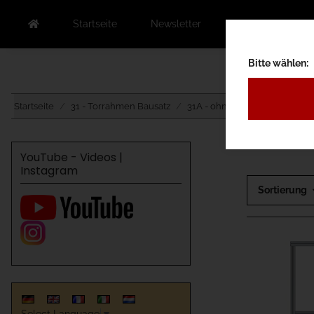
Startseite
Newsletter
Kontakt
Au
Bitte wählen:
Startseite
31 - Torrahmen Bausatz
31A - ohne Torbelag
31AA
YouTube - Videos |
Instagram
Sortierung
Select Language
▼