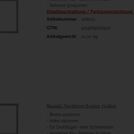
- Rahmen 50x50mm
Detailbeschreibung / Fertigungszeichnung
Artikelnummer:
108001
GTIN:
4255835622972
Artikelgewicht:
10,00 kg
Bausatz Torrahmen B=1000, H=1800
- Breite 1000mm
- Höhe 1800mm
- für Drehflügel- oder Schiebetüre
- eloxierter Alu- Rahmen in silber