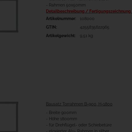
- Rahmen 50x50mm
Detailbeschreibung / Fertigungszeichnung
Artikelnummer:
108000
GTIN:
4255835622965
Artikelgewicht:
9,51 kg
Bausatz Torrahmen B=900, H=1800
- Breite 900mm
- Höhe 1800mm
- für Drehflügel- oder Schiebetüre
- eloxierter Alu- Rahmen in silber