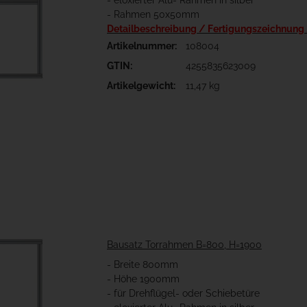
- eloxierter Alu- Rahmen in silber
- Rahmen 50x50mm
Detailbeschreibung / Fertigungszeichnung
Artikelnummer:
108004
GTIN:
4255835623009
Artikelgewicht:
11,47 kg
Bausatz Torrahmen B=800, H=1900
- Breite 800mm
- Höhe 1900mm
- für Drehflügel- oder Schiebetüre