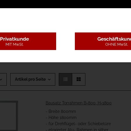
sschreibungstexte
Montageleistungen
Begutachtun
Privatkunde
Geschäftskun
MIT MwSt.
OHNE MwSt.
 - B=80-120cm, H=1,8-3m
Artikel pro Seite
Bausatz Torrahmen B=800, H=1800
- Breite 800mm
- Höhe 1800mm
- für Drehflügel- oder Schiebetüre
- eloxierter Alu- Rahmen in silber