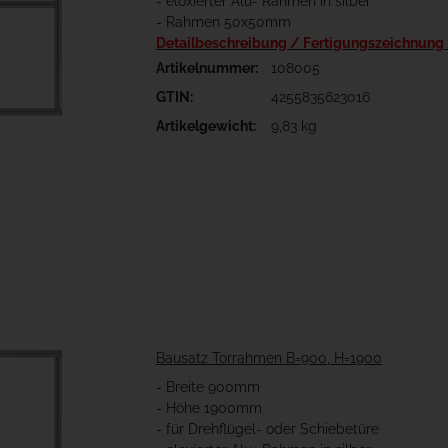
- eloxierter Alu- Rahmen in silber
- Rahmen 50x50mm
Detailbeschreibung / Fertigungszeichnung
Artikelnummer:
108005
GTIN:
4255835623016
Artikelgewicht:
9,83 kg
Bausatz Torrahmen B=900, H=1900
- Breite 900mm
- Höhe 1900mm
- für Drehflügel- oder Schiebetüre