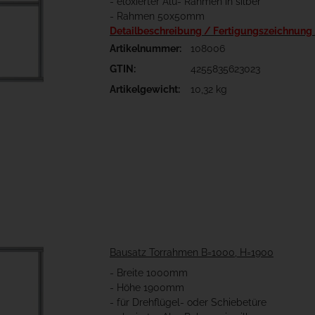
- eloxierter Alu- Rahmen in silber
- Rahmen 50x50mm
Detailbeschreibung / Fertigungszeichnung
Artikelnummer:
108006
GTIN:
4255835623023
Artikelgewicht:
10,32 kg
Bausatz Torrahmen B=1000, H=1900
- Breite 1000mm
- Höhe 1900mm
- für Drehflügel- oder Schiebetüre