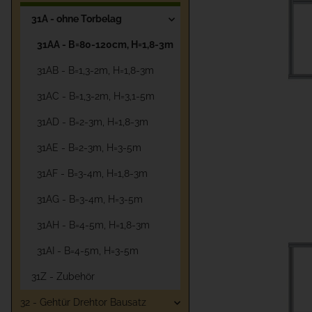
31A - ohne Torbelag
31AA - B=80-120cm, H=1,8-3m
31AB - B=1,3-2m, H=1,8-3m
31AC - B=1,3-2m, H=3,1-5m
31AD - B=2-3m, H=1,8-3m
31AE - B=2-3m, H=3-5m
31AF - B=3-4m, H=1,8-3m
31AG - B=3-4m, H=3-5m
31AH - B=4-5m, H=1,8-3m
31AI - B=4-5m, H=3-5m
31Z - Zubehör
32 - Gehtür Drehtor Bausatz