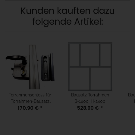
Kunden kauften dazu
folgende Artikel:
Torrahmenschloss für
Bausatz Torrahmen
Bau
Torrahmen-Bausatz
B=1800, H=2400
170,90 €
*
528,90 €
*
50mm - Komplett