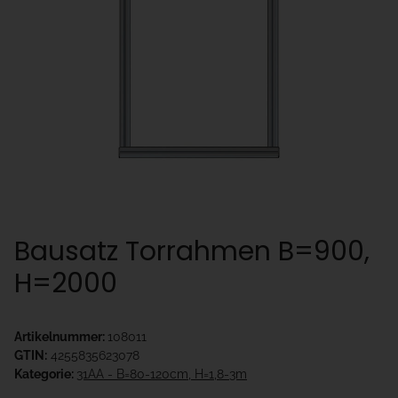
Bausatz Torrahmen B=900,
H=2000
Artikelnummer:
108011
GTIN:
4255835623078
Kategorie:
31AA - B=80-120cm, H=1,8-3m