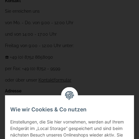
Kontakt
Sie erreichen uns
von Mo. - Do. von 9:00 - 12:00 Uhr
und von 14:00 - 17:00 Uhr
Freitag von 9:00 - 12:00 Uhr unter:
☎️ +49 (0) 8752 8658090
per Fax: +49 (0) 8752 - 9599
oder über unser
Kontaktformular
Adresse
Bauer-Systemtechnik GmbH
Wie wir Cookies & Co nutzen
Gewerbering 17
Einstellungen, die Sie hier vornehmen, werden auf Ihrem
84072 Au i.d. Hallertau
Endgerät im „Local Storage“ gespeichert und sind beim
nächsten Besuch unseres Onlineshops wieder aktiv. Sie
info@bauer-tore.de