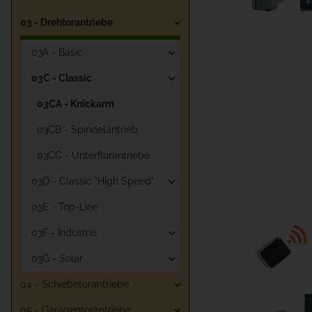
03 - Drehtorantriebe
03A - Basic
03C - Classic
03CA - Knickarm
03CB - Spindelantrieb
03CC - Unterflurantriebe
03D - Classic "High Speed"
03E - Top-Line
03F - Industrie
03G - Solar
04 - Schiebetorantriebe
05 - Garagentorantriebe