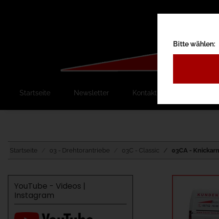
Bitte wählen:
Startseite
Newsletter
Kontakt
Ausschreib
Startseite
03 - Drehtorantriebe
03C - Classic
03CA - Knickar
YouTube - Videos |
Instagram