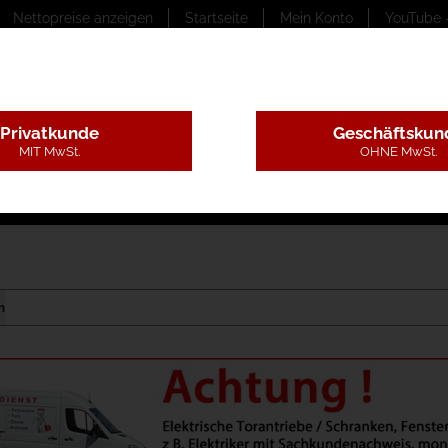
Nettopreise anzeigen
Startseite
Mein Konto
YouTube 
Privatkunde
Geschäftskun
MIT MwSt.
OHNE MwSt.
ungstexte
Montageleistungen
Begutachtung
B
m