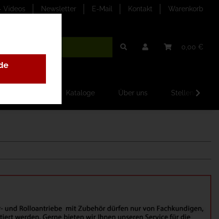
- Videos
Newsletter
E-Mail
Kontakt
Warenkorb
0,00 €
de
ilder-Galerien
Kataloge
Über uns
Stellenangebo