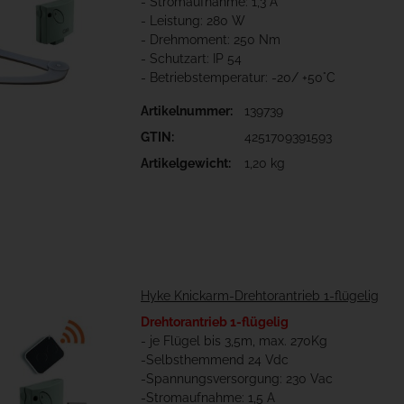
- Stromaufnahme: 1,3 A
- Leistung: 280 W
- Drehmoment: 250 Nm
- Schutzart: IP 54
- Betriebstemperatur: -20/ +50°C
Artikelnummer:
139739
GTIN:
4251709391593
Artikelgewicht:
1,20 kg
Hyke Knickarm-Drehtorantrieb 1-flügelig
Drehtorantrieb 1-flügelig
- je Flügel bis 3,5m, max. 270Kg
-Selbsthemmend 24 Vdc
-Spannungsversorgung: 230 Vac
-Stromaufnahme: 1,5 A