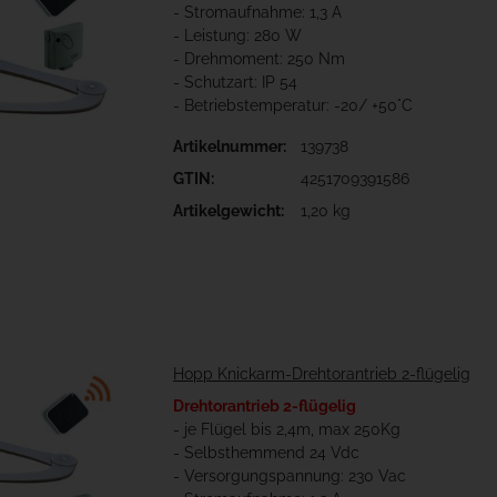
- Stromaufnahme: 1,3 A
- Leistung: 280 W
- Drehmoment: 250 Nm
- Schutzart: IP 54
- Betriebstemperatur: -20/ +50°C
Artikelnummer:
139738
GTIN:
4251709391586
Artikelgewicht:
1,20 kg
Hopp Knickarm-Drehtorantrieb 2-flügelig
Drehtorantrieb 2-flügelig
- je Flügel bis 2,4m, max 250Kg
- Selbsthemmend 24 Vdc
- Versorgungspannung: 230 Vac