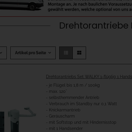
Drehtorantriebe
Artikel pro Seite
Drehtorantriebs Set WALKY 1-flüglig 1 Hand
- je Flügel bis 1,8 m / 100kg
- max. 120°
- selbsthemmender Antrieb
- Verbrauch im Standby nur 0,1 Watt
- Knickarmantrieb
- Geräuscharm
- mit Softstop und mit Hindernisstop
- mit 1 Handsender