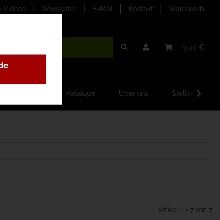
- Videos
Newsletter
E-Mail
Kontakt
Warenkorb
0,00 €
de
ilder-Galerien
Kataloge
Über uns
Stellenangebo
Artikel 1 - 7 von 7