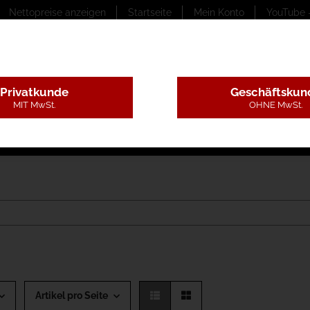
Nettopreise anzeigen
Startseite
Mein Konto
YouTube 
Privatkunde
Geschäftskun
MIT MwSt.
OHNE MwSt.
ungstexte
Montageleistungen
Begutachtung
B
Artikel pro Seite