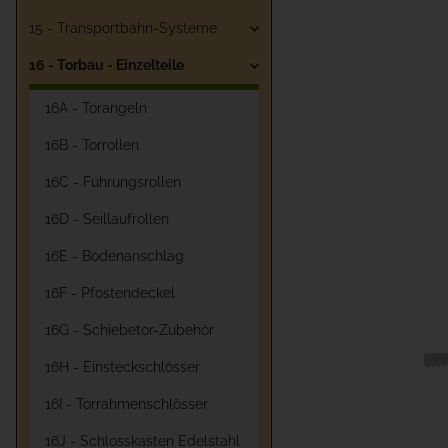
15 - Transportbahn-Systeme
16 - Torbau - Einzelteile
16A - Torangeln
16B - Torrollen
16C - Führungsrollen
16D - Seillaufrollen
16E - Bodenanschlag
16F - Pfostendeckel
16G - Schiebetor-Zubehör
16H - Einsteckschlösser
16I - Torrahmenschlösser
16J - Schlosskasten Edelstahl