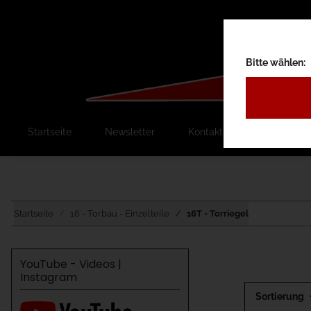
Bitte wählen:
Startseite
Newsletter
Kontakt
Ausschreib
Startseite
16 - Torbau - Einzelteile
16T - Torriegel
YouTube - Videos |
Instagram
Sortierung