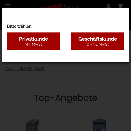
Bitte wählen:
Privatkunde
Geschäftskunde
MIT MwSt.
OHNE MwSt.
1A - Parkraumbewirtschaftung
1AAA - TicketLine 7
1AAB - TicketLine P8
Top-Angebote