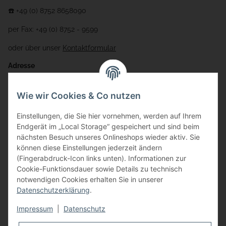
☎️ +49 (0) 8752 8658090
per Fax: +49 (0) 8752 - 9599
oder über unser
Kontaktformular
Adresse
Bauer-Systemtechnik GmbH
Wie wir Cookies & Co nutzen
Gewerbering 17
Einstellungen, die Sie hier vornehmen, werden auf Ihrem
84072 Au i.d. Hallertau
Endgerät im „Local Storage“ gespeichert und sind beim
nächsten Besuch unseres Onlineshops wieder aktiv. Sie
info@bauer-tore.de
können diese Einstellungen jederzeit ändern
(Fingerabdruck-Icon links unten). Informationen zur
Cookie-Funktionsdauer sowie Details zu technisch
notwendigen Cookies erhalten Sie in unserer
Datenschutzerklärung
.
Impressum
|
Datenschutz
Vertrag widerrufen