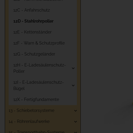
12C - Anfahrschutz
12D - Stahlrohrpoller
12E - Kettenständer
12F - Warn & Schutzprofile
12G - Schutzgeländer
12H - E-Ladesäulenschutz-
Poller
12I - E-Ladesäulenschutz-
Bügel
12X - Fertigfundamente
13 - Schiebetorsysteme
14 - Röhrenlaufwerke
15 - Transportbahn-Systeme