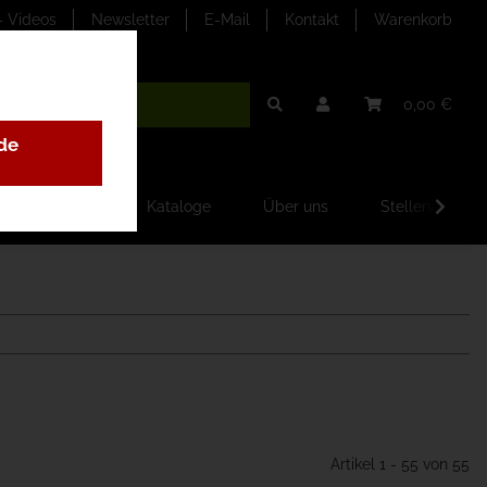
- Videos
Newsletter
E-Mail
Kontakt
Warenkorb
0,00 €
de
ilder-Galerien
Kataloge
Über uns
Stellenangebo
Artikel 1 - 55 von 55