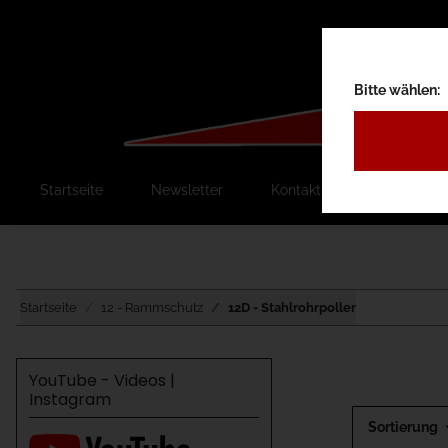
Bitte wählen:
Startseite
Newsletter
Kontakt
Ausschreib
Startseite
12 - Rammschutz
12D - Stahlrohrpoller
YouTube - Videos |
Instagram
Sortierung