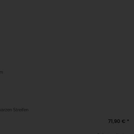
mm
warzen Streifen
71,90 €
*