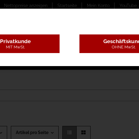
Nettopreise anzeigen
Startseite
Mein Konto
YouTube 
Privatkunde
Geschäftskun
MIT MwSt.
OHNE MwSt.
ungstexte
Montageleistungen
Begutachtung
B
Artikel pro Seite