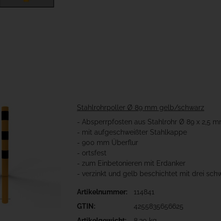
Stahlrohrpoller Ø 89 mm gelb/schwarz
- Absperrpfosten aus Stahlrohr Ø 89 x 2,5 
- mit aufgeschweißter Stahlkappe
- 900 mm Überflur
- ortsfest
- zum Einbetonieren mit Erdanker
- verzinkt und gelb beschichtet mit drei sch
Artikelnummer:
114841
GTIN:
4255835656625
Artikelgewicht:
8,30 kg