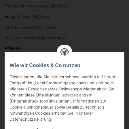
Freitag von 9:00 - 12:00 Uhr unter:
☎️ +49 (0) 8752 8658090
per Fax: +49 (0) 8752 - 9599
oder über unser
Kontaktformular
Adresse
Bauer-Systemtechnik GmbH
Wie wir Cookies & Co nutzen
Gewerbering 17
Einstellungen, die Sie hier vornehmen, werden auf Ihrem
84072 Au i.d. Hallertau
Endgerät im „Local Storage“ gespeichert und sind beim
nächsten Besuch unseres Onlineshops wieder aktiv. Sie
info@bauer-tore.de
können diese Einstellungen jederzeit ändern
(Fingerabdruck-Icon links unten). Informationen zur
Cookie-Funktionsdauer sowie Details zu technisch
notwendigen Cookies erhalten Sie in unserer
Datenschutzerklärung
.