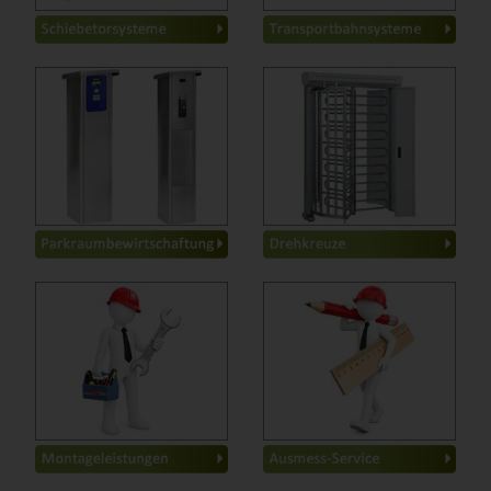
Scheunentor
-
Basic
-
Basic Drehkreuze
-
Classic
-
Basic Sperren
-
Basic Schleusen
-
Classic Drehkreuze
-
Classic Sperren
-
Classic Schleusen
-
Classic Kassenautomaten
-
Fachgerechte Montage
Wir verfügen über
Tor- und Schrankenanlagen
langjährige Erfahrung
zuverlässig, termingerecht
bei der präzisen
und professionell
Vermessung Ihres neuen
Hoftores.