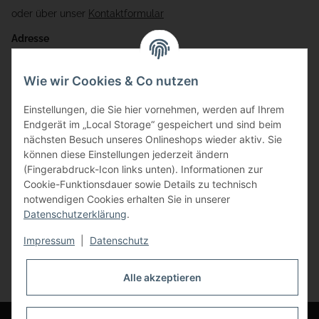
oder über unser
Kontaktformular
Adresse
Bauer-Systemtechnik GmbH
Wie wir Cookies & Co nutzen
Gewerbering 17
Einstellungen, die Sie hier vornehmen, werden auf Ihrem
84072 Au i.d. Hallertau
Endgerät im „Local Storage“ gespeichert und sind beim
nächsten Besuch unseres Onlineshops wieder aktiv. Sie
info@bauer-tore.de
können diese Einstellungen jederzeit ändern
(Fingerabdruck-Icon links unten). Informationen zur
Cookie-Funktionsdauer sowie Details zu technisch
notwendigen Cookies erhalten Sie in unserer
Datenschutzerklärung
.
Impressum
|
Datenschutz
Vertrag widerrufen
Alle akzeptieren
* Alle Preise inkl. gesetzlicher USt., zzgl.
Versand