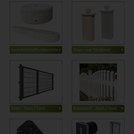
für Schranken
-
Betonsäulen
-
für Zaunsäulen
-
Granitsäulen
-
Streifen- Punktfundament
-
Stahlsäulen
-
für Fahnenmasten
-
für Werbeschilder
-
für Wall Box
-
für Schiebetore
-
Schiebetore
-
Metallpfosten Basic
-
Drehtore
-
Metallpfosten Classic
-
Gehtüre
-
Metallpfosten Top-Line
-
Zaunelemente
-
Kunststoff-Zaunbauteile
-
Pfosten
-
Kunststoff-Komplettzaun
-
Spitzen
-
Zubehör
-
Basic
-
Schalter
-
Classic
-
Säulen
-