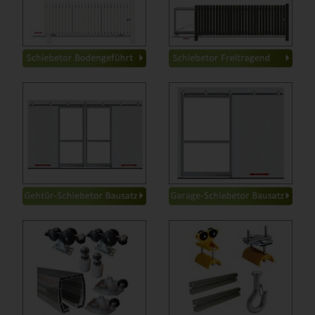
ohne Antrieb
-
mit Antrieb
-
1-flügelig
-
1-flügelig
-
Standard
-
Standard
-
2-flügelig
-
mit Antrieb
-
Standard
-
2-flügelig
-
Standard
-
mit Antrieb
-
Stahl
-
bis 80Kg
-
Edelstahl
-
bis 180Kg
-
Alu
-
bis 400Kg
-
Laufschiene
-
bis 750Kg
-
Torrollen-Hohlkehle
-
bis 1200Kg
-
Torrolen-Flachnut
-
bis 2000Kg
-