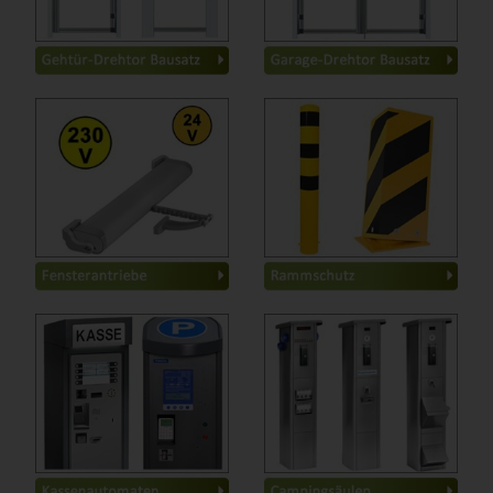
Hinter der Laibung
-
E-Antriebe Basic
-
Schutzbügel
-
E-Antriebe Classic
-
Rammschutzbalken
-
mechanische Systeme
-
Anfahrschutz
-
Stahlrohrpoller
-
Kettenständer
-
Warn und Schutzprofile
-
Basic
-
Stromsäulen
-
Classic
-
Frischwassersäulen
-
Entsorgungssäulen
-