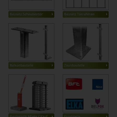
2-flügelig
-
B=3,0-4,0m, H=1,8-3,0m
-
B=3,0-4,0m, H=3,0-5,0m
-
Metallpfosten Basic
-
Metallpfosten Basic
-
Metallpfosten Classic
-
Metallpfosten Classic
-
Kunststoff Balkonteile
-
Metallpfosten Top-Line
-
Kunststoff-Zaunbauteile
-
Kunststoffkomplettzaun
-
Baulogistik Miete
-
BFT
-
Baulogistik Kauf
-
NICE
-
ELKA
-
BelFox
-