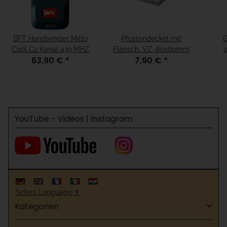
BFT Handsender Mitto
Pfostendeckel mit
G
Cool C2 Kanal 433 MHZ
Flansch, VZ, 60x60mm
63,90 €
*
7,90 €
*
YouTube - Videos | Instagram
Select Language
▼
Kategorien