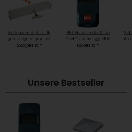
Kettenantrieb Stile RF
BFT Handsender Mitto
Sch
300 N, 230 V, grau mit
Cool C2 Kanal 433 MHZ
60 
342,90 €
*
63,90 €
*
Funk
Unsere Bestseller