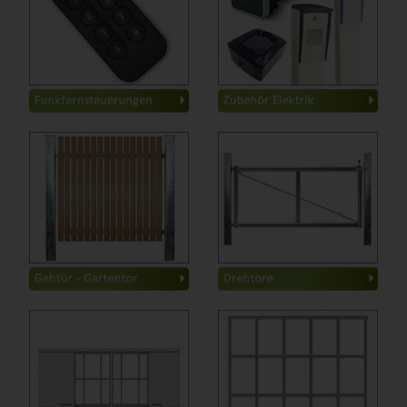
Top-Line
-
Tastatutschlösser
-
Industrie
-
Münzprüfer
-
Gehäuse aus Alu
-
Induktionsschleifen
-
Kennzeichenerkennung
-
Kunststoff mit Pfosten
-
Standard
-
Kunststoff ohne Pfosten
-
mit Antrieb Oberflur
-
Lärche mit Pfosten
-
mit Antrieb Unterflur
-
Lärche ohne Pfosten
-
Fertigfundamente
-
nur Rahmen mit Pfosten
-
nur Rahmen ohne Pfosten
-
Zubehör
-
mit Röhrenlaufwerk
-
B=80-120cm, H=1,8-3m
-
1-flügelig
-
B=1,3-2,0m, H=1,8-3m
-
2-flügelig
-
B=1,3-2,0m, H=3,1-5m
-
mit Scheunentorrollen
-
B=2,0-3,0m, H=1,8-3,0m
-
1-flügelig
-
B=2,0-3,0m, H=3,0-5,0m
-