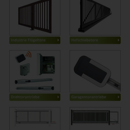
Stahl-Drehtore
-
Stahl-Schiebetore
-
Falt-Drehflügeltore
-
Teleskop-Tore 3-8m
-
Teleskop-Tore 4-9,5m
-
Basic
-
Basic
-
Classic
-
Classic
-
Classic High-Speed
-
Top-Line
-
Top-Line
-
Tiefgaragentorantriebe
-
Industrie
-
Aufsteckantriebe elektr.
-
Solar
-
Aufsteckantriebe mech.
-
Solar
-
zum Aufschrauben
-
ohne Antrieb
-
ohne Antrieb
-
mit Antrieb
-
mit Antrieb
-
Zubehör
-
zum Einbetonieren
-
Fertigfundamente
-