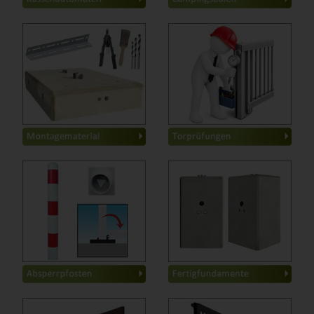
Werkzeug
-
- visuelle Inspektion
Verbrauchsmaterial
-
- Funktionstest
Befestigungsmaterial
-
- Sicherheitsprüfung
Fertigfundamente
-
- elektrische Prüfung
Zubehör
-
- mechanische Prüfung
- Dokumentation
- Reparaturen
Rund
-
für Schranken
-
Wegesperren
-
für Zaunsäulen
-
Eckig
-
Streifen- Punktfundament
-
Edelstahl
-
für Fahnenmasten
-
Stilpoller
-
für Werbeschilder
-
Flexipfosten
-
für Wall Box
-
für Schiebetore
-
Aluminium-Drehtore
-
Alu-Schiebetore
-