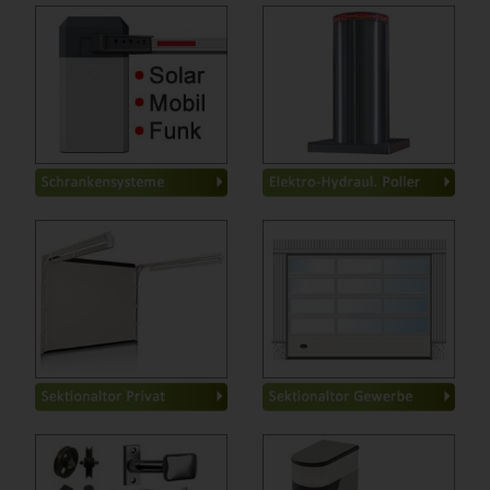
Basic-Schranken
-
Basic-Poller
-
Classic-Schranken
-
Industrie-Poller
-
Industrie-Schranken
-
Zubehör Basic
-
Solar-Schranken
-
Zubehör Industrie
-
Mobile Schranken
-
Handschranken
-
Zubehör
-
Tore Privat
-
Tiefgaragentore
-
Nebentüren
-
Industrietore
-
Schlupftüren
-
Garagentore
-
Verglasung
-
Rolltore
-
Zubehör
-
Torangeln
-
Basic
-
Torrollen
-
Classic
-