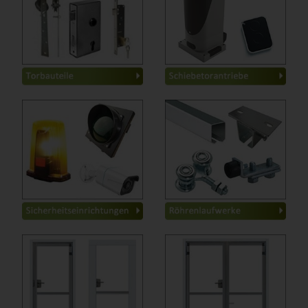
Führungsrollen
-
Classic High-Speed
-
Seillaufrollen
-
Top-Line
-
Bodenanschlag
-
Industrie
-
Pfostendeckel
-
Solar
-
Schiebetor-Zubehör
-
Zubehör
-
Lichtschranken
-
Basic
-
Signalleuchten
-
Industrie
-
Ampelanlagen
-
Scheunentor
-
Sicherheitskontaktleisten
-
Schiebetürbeschlag
-
Induktionsschleifen
-
Schiebetürbeschlag Glas
-
Wendelleitungen
-
Kamerasyteme
-
1-flügelig
-
2-flügelig
-
Zwischen der Laibung
-
Zwischen der Laibung
-
Hinter der Laibung
-
Hinter der Laibung
-
2-flügelig
-
Zwischen der Laibung
-