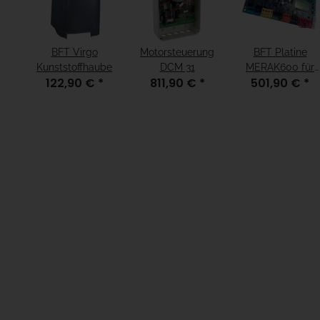
BFT Virgo
Motorsteuerung
BFT Platine
Kunststoffhaube
DCM 31
MERAK600 für
122,90 €
*
811,90 €
*
501,90 €
*
DEIMOS ULTRA
BT A600