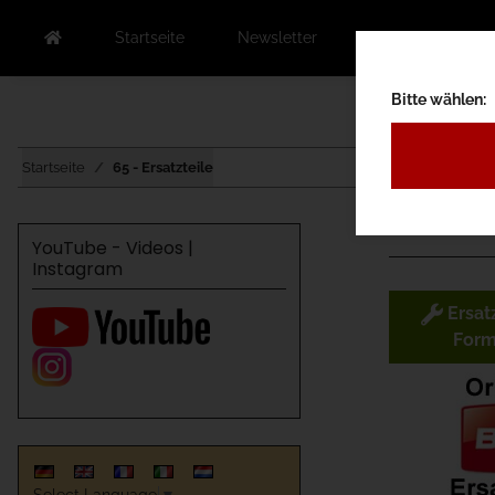
Startseite
Newsletter
Kontakt
Au
Bitte wählen:
Startseite
65 - Ersatzteile
YouTube - Videos |
Instagram

Ersat
Form
Select Language
▼