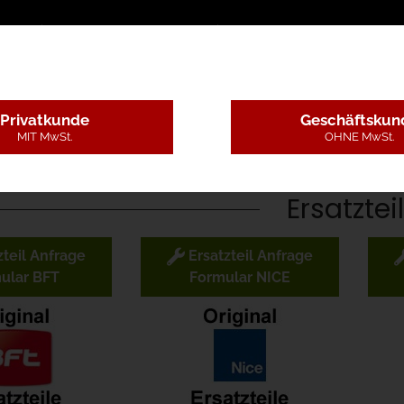
sschreibungstexte
Montageleistungen
Begutachtun
Privatkunde
Geschäftskun
MIT MwSt.
OHNE MwSt.
Ersatztei

zteil Anfrage
Ersatzteil Anfrage
ular BFT
Formular NICE