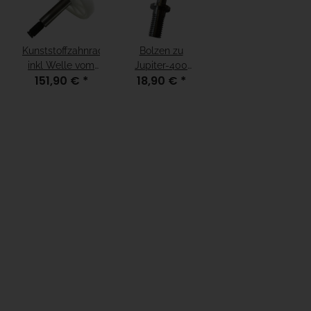
Kunststoffzahnrad
Bolzen zu
inkl Welle vom
Jupiter-400
151,90 €
*
18,90 €
*
Motor EOS 120
Torflügel