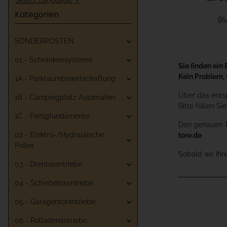
Kategorien
65
SONDERPOSTEN
01 - Schrankensysteme
Sie finden ein 
Kein Problem, 
1A - Parkraumbewirtschaftung
Über das entsp
1B - Campingplatz Automaten
Bitte füllen S
1C - Fertigfundamente
Den genauen Ty
02 - Elektro-/Hydraulische
tore.de
Poller
Sobald wir Ihr
03 - Drehtorantriebe
04 - Schiebetorantriebe
05 - Garagentorantriebe
06 - Rolladenantriebe