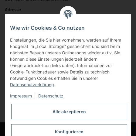
Adresse
Bauer-Systemtechnik GmbH
Wie wir Cookies & Co nutzen
Gewerbering 17
Einstellungen, die Sie hier vornehmen, werden auf Ihrem
84072 Au i.d. Hallertau
Endgerät im „Local Storage“ gespeichert und sind beim
nächsten Besuch unseres Onlineshops wieder aktiv. Sie
info@bauer-tore.de
können diese Einstellungen jederzeit ändern
(Fingerabdruck-Icon links unten). Informationen zur
Cookie-Funktionsdauer sowie Details zu technisch
notwendigen Cookies erhalten Sie in unserer
Datenschutzerklärung
.
Impressum
|
Datenschutz
Vertrag widerrufen
Alle akzeptieren
* Alle Preise inkl. gesetzlicher USt., zzgl.
Versand
© Bauer-Systemtechnik GmbH - Technische Änderungen und Irrtümer
Konfigurieren
vorbehalten