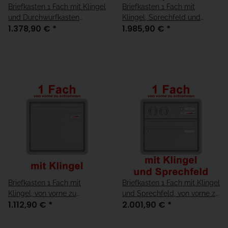
Briefkasten 1 Fach mit Klingel
Briefkasten 1 Fach mit
und Durchwurfkasten
Klingel, Sprechfeld und
1.378,90 €
*
1.985,90 €
*
"Dresden"
Durchwurfkasten "Dresden"
Briefkasten 1 Fach mit
Briefkasten 1 Fach mit Klingel
Klingel, von vorne zu
und Sprechfeld, von vorne zu
1.112,90 €
*
2.001,90 €
*
entnehmen
entnehmen