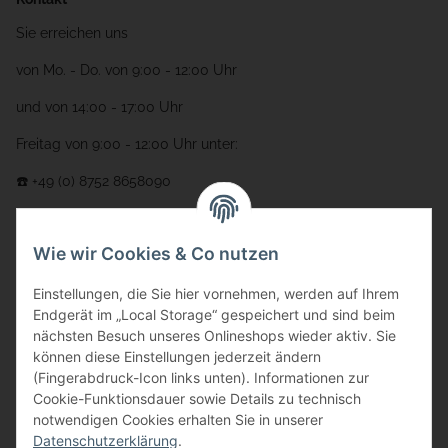
Sie erreichen uns
von Mo. - Do. von 9:00 - 12:00 Uhr
und von 14:00 - 17:00 Uhr
Freitag von 9:00 - 12:00 Uhr unter:
☎️ +49 (0) 8752 8658090
per Fax: +49 (0) 8752 - 9599
Wie wir Cookies & Co nutzen
oder über unser
Kontaktformular
Adresse
Einstellungen, die Sie hier vornehmen, werden auf Ihrem
Endgerät im „Local Storage“ gespeichert und sind beim
Bauer-Systemtechnik GmbH
nächsten Besuch unseres Onlineshops wieder aktiv. Sie
können diese Einstellungen jederzeit ändern
Gewerbering 17
(Fingerabdruck-Icon links unten). Informationen zur
84072 Au i.d. Hallertau
Cookie-Funktionsdauer sowie Details zu technisch
notwendigen Cookies erhalten Sie in unserer
info@bauer-tore.de
Datenschutzerklärung
.