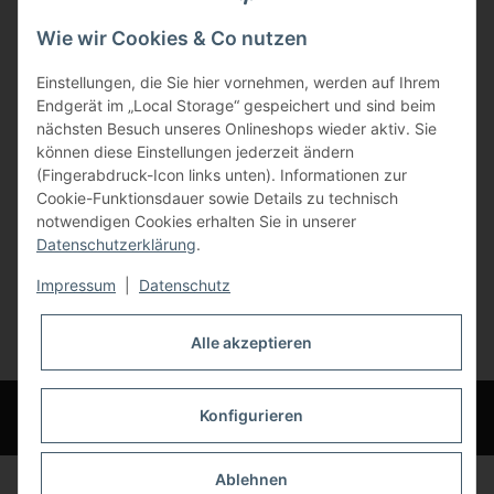
Bauer-Systemtechnik GmbH
Wie wir Cookies & Co nutzen
Gewerbering 17
Einstellungen, die Sie hier vornehmen, werden auf Ihrem
84072 Au i.d. Hallertau
Endgerät im „Local Storage“ gespeichert und sind beim
nächsten Besuch unseres Onlineshops wieder aktiv. Sie
info@bauer-tore.de
können diese Einstellungen jederzeit ändern
(Fingerabdruck-Icon links unten). Informationen zur
Cookie-Funktionsdauer sowie Details zu technisch
notwendigen Cookies erhalten Sie in unserer
Datenschutzerklärung
.
Impressum
|
Datenschutz
Vertrag widerrufen
Alle akzeptieren
* Alle Preise inkl. gesetzlicher USt., zzgl.
Versand
© Bauer-Systemtechnik GmbH - Technische Änderungen und Irrtümer
Konfigurieren
vorbehalten
Ablehnen