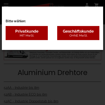
Bitte wählen:
Privatkunde
Geschäftskunde
MIT MwSt.
OHNE MwSt.
52 - Industrie Flügeltore bis 8m
Aluminium Drehtore
52AA - Industrie bis 8m
52AB - Industrie ECO bis 6m
52AC - Industrie Doppelstab bis 8m